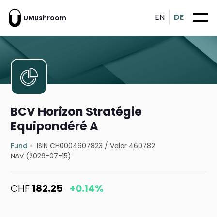
EN
DE
UMushroom
BCV Horizon Stratégie
Equipondéré A
Fund
ISIN CH0004607823
/
Valor 460782
NAV (2026-07-15)
CHF
182.25
+0.14%