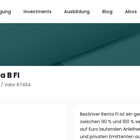
gung
Investments
Ausbildung
Blog
Abos
a B FI
/
Valor 67454
Bestinver Renta FI ist ein
zwischen 90 % und 100 % sei
auf Euro lautenden Anleih
und privaten Emittenten au