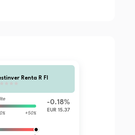
estinver Renta R FI
ite
-0.18%
EUR 15.37
0%
+50%