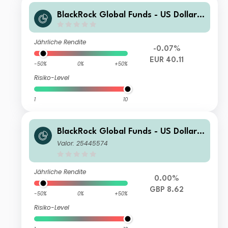
BlackRock Global Funds - US Dollar
High Yield Bond Fund A2
Jährliche Rendite
-0.07%
EUR 40.11
-50%
0%
+50%
Risiko-Level
1
10
BlackRock Global Funds - US Dollar
High Yield Bond Fund I4 GBP Hedge
Valor: 25445574
d
Jährliche Rendite
0.00%
GBP 8.62
-50%
0%
+50%
Risiko-Level