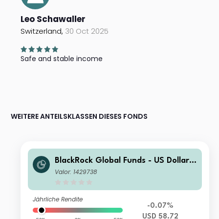
Leo Schawaller
Switzerland,
30 Oct 2025
Safe and stable income
WEITERE ANTEILSKLASSEN DIESES FONDS
BlackRock Global Funds - US Dollar
High Yield Bond Fund X2
Valor: 1429738
Jährliche Rendite
-0.07%
USD 58.72