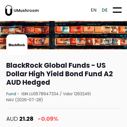
EN
DE
UMushroom
BlackRock Global Funds - US
Dollar High Yield Bond Fund A2
AUD Hedged
Fund
ISIN LU0578947334
/
Valor 12632451
NAV (2026-07-28)
AUD
21.28
-0.09%