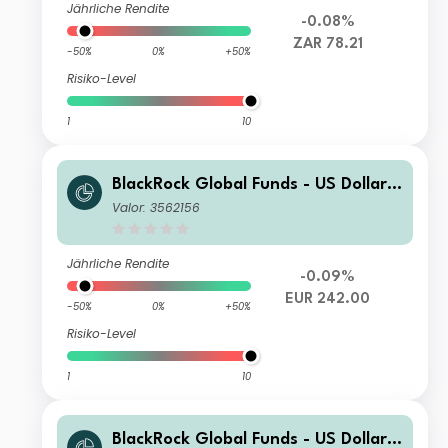
Jährliche Rendite
-0.08%
ZAR 78.21
-50%
0%
+50%
Risiko-Level
1
10
BlackRock Global Funds - US Dollar
High Yield Bond Fund A2 EUR Hedge
Valor: 3562156
d
Jährliche Rendite
-0.09%
EUR 242.00
-50%
0%
+50%
Risiko-Level
1
10
BlackRock Global Funds - US Dollar