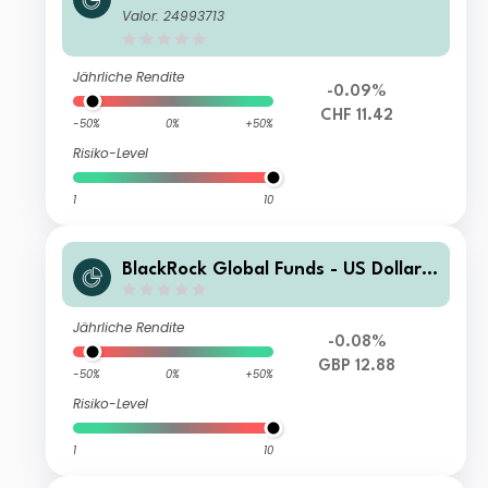
High Yield Bond Fund A2 CHF Hedge
Valor: 24993713
d
Jährliche Rendite
-0.09%
CHF 11.42
-50%
0%
+50%
Risiko-Level
1
10
BlackRock Global Funds - US Dollar
High Yield Bond Fund I2 GBP Hedge
d
Jährliche Rendite
-0.08%
GBP 12.88
-50%
0%
+50%
Risiko-Level
1
10