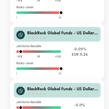
-50%
0%
+50%
Risiko-Level
1
10
BlackRock Global Funds - US Dollar
High Yield Bond Fund SR2 EUR Hedg
ed
Jährliche Rendite
-0.09%
EUR 11.26
-50%
0%
+50%
Risiko-Level
1
10
BlackRock Global Funds - US Dollar
High Yield Bond Fund SR3
Jährliche Rendite
-0.11%