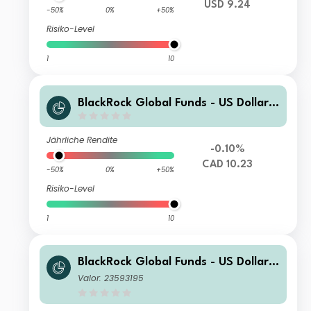
USD 9.24
-50%
0%
+50%
Risiko-Level
1
10
BlackRock Global Funds - US Dollar
High Yield Bond Fund D4 CAD Hedge
d
Jährliche Rendite
-0.10%
CAD 10.23
-50%
0%
+50%
Risiko-Level
1
10
BlackRock Global Funds - US Dollar
High Yield Bond Fund A8 ZAR Hedge
Valor: 23593195
d