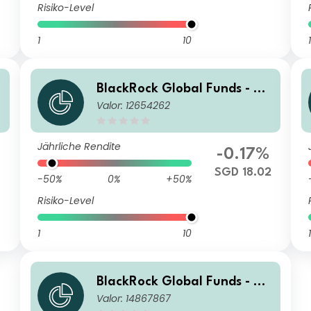
Risiko-Level
1
10
1
BlackRock Global Funds - US
Valor: 12654262
Dollar High Yield Bond Fund
A2 SGD Hedged
Jährliche Rendite
-0.17%
SGD 18.02
-50%
0%
+50%
Risiko-Level
1
10
1
BlackRock Global Funds - US
Valor: 14867867
Dollar High Yield Bond Fund