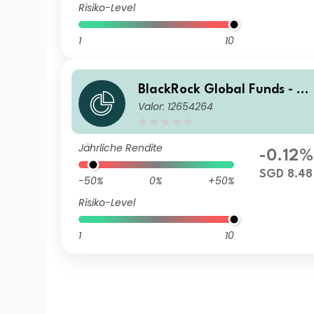
Risiko-Level
1
10
BlackRock Global Funds - US
Valor: 12654264
Dollar High Yield Bond Fund
A3 SGD Hedged
Jährliche Rendite
-0.12%
SGD 8.48
-50%
0%
+50%
Risiko-Level
1
10