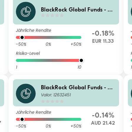
BlackRock Global Funds - US
Dollar High Yield Bond Fund
SR2 EUR Hedged
Jährliche Rendite
-0.18%
1
EUR 11.33
-50%
0%
+50%
Risiko-Level
1
10
1
BlackRock Global Funds - US
Valor: 12632451
Dollar High Yield Bond Fund
A2 AUD Hedged
Jährliche Rendite
-0.14%
7
AUD 21.42
-50%
0%
+50%