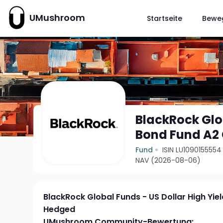
UMushroom
Startseite
Bewe
BlackRock Glob
Bond Fund A2
Fund
ISIN LU1090155554
NAV (2026-08-06)
BlackRock Global Funds - US Dollar High Yi
Hedged
UMushroom Community-Bewertung: