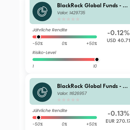
BlackRock Global Funds - US
Valor: 1429735
Dollar High Yield Bond Fund
E2
Jährliche Rendite
-0.12%
USD 40.7
-50%
0%
+50%
Risiko-Level
1
10
BlackRock Global Funds - US
Valor: 11626957
Dollar High Yield Bond Fund
D2 EUR Hedged
Jährliche Rendite
-0.13%
EUR 270.1
-50%
0%
+50%