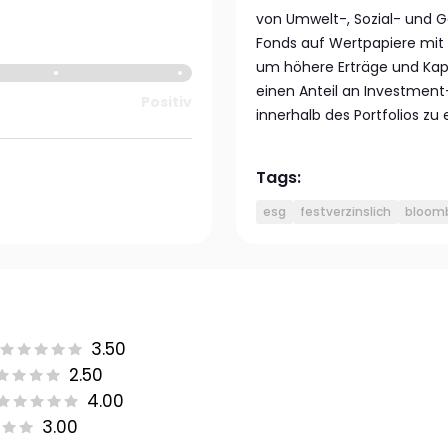
von Umwelt-, Sozial- und G
Fonds auf Wertpapiere mit n
um höhere Erträge und Kap
einen Anteil an Investment
Positiv
innerhalb des Portfolios zu 
Tags:
esg
festverzinslich
bloomb
3.50
2.50
4.00
3.00