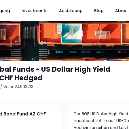
gung
Investments
Ausbildung
Blog
Abos
al Funds - US Dollar High Yield
 CHF Hedged
/
Valor 24993713
eld Bond Fund A2 CHF
Der BGF US Dollar High Yiel
hauptsächlich in auf US-Dol
Hochzinsanleihen und kurzfr