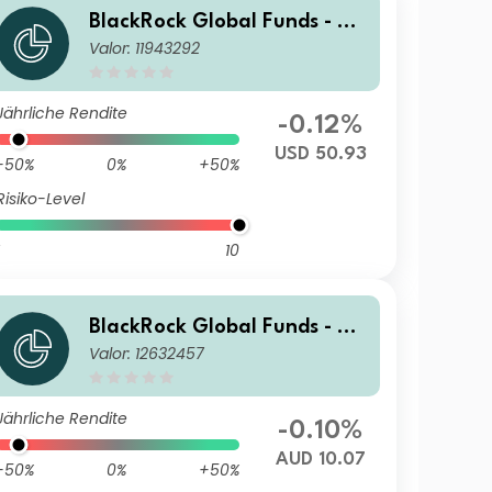
BlackRock Global Funds - US
Valor: 11943292
Dollar High Yield Bond Fund
D2
Jährliche Rendite
-0.12%
USD 50.93
-50%
0%
+50%
Risiko-Level
10
BlackRock Global Funds - US
Valor: 12632457
Dollar High Yield Bond Fund
A3 AUD Hedged
Jährliche Rendite
-0.10%
AUD 10.07
-50%
0%
+50%