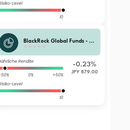
Risiko-Level
10
BlackRock Global Funds - US
Dollar High Yield Bond Fund
A6 JPY Hedged
Jährliche Rendite
-0.23%
JPY 879.00
-50%
0%
+50%
Risiko-Level
10