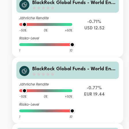
BlackRock Global Funds - World Ener
gy Fund B2
Jährliche Rendite
-0.71%
USD 12.52
-50%
0%
+50%
Risiko-Level
1
10
BlackRock Global Funds - World Ener
gy Fund S2 EUR Hedged
Jährliche Rendite
-0.77%
EUR 19.44
-50%
0%
+50%
Risiko-Level
1
10