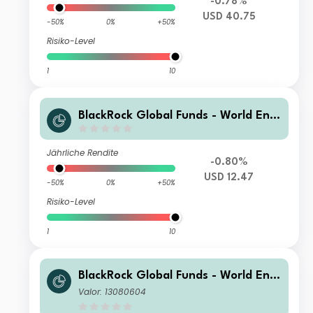
-0.78%
USD 40.75
-50%
0%
+50%
Risiko-Level
1
10
BlackRock Global Funds - World Ener
gy Fund B10
Jährliche Rendite
-0.80%
USD 12.47
-50%
0%
+50%
Risiko-Level
1
10
BlackRock Global Funds - World Ener
gy Fund D4
Valor: 13080604