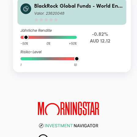
BlackRock Global Funds - World Ener
gy Fund A2 AUD Hedged
Valor: 23620048
Jährliche Rendite
-0.82%
AUD 12.12
-50%
0%
+50%
Risiko-Level
1
10