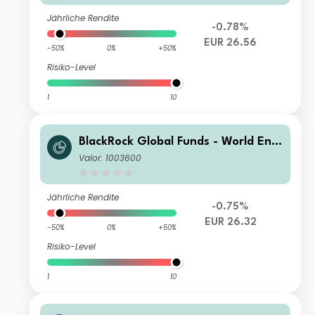
Jährliche Rendite
-0.78%
EUR 26.56
-50%
0%
+50%
Risiko-Level
1
10
BlackRock Global Funds - World Ener
gy Fund A4
Valor: 1003600
Jährliche Rendite
-0.75%
EUR 26.32
-50%
0%
+50%
Risiko-Level
1
10