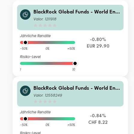
BlackRock Global Funds - World Ener
gy Fund A2
Valor: 1211918
Jährliche Rendite
-0.80%
EUR 29.90
-50%
0%
+50%
Risiko-Level
1
10
BlackRock Global Funds - World Ener
gy Fund A2 CHF Hedged
Valor: 12558249
Jährliche Rendite
-0.84%
CHF 8.22
-50%
0%
+50%
Risiko-Level