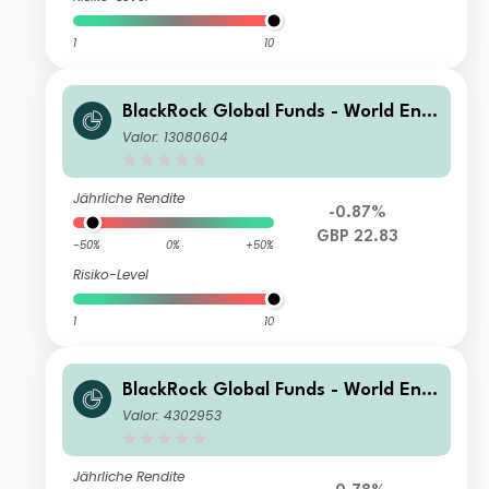
1
10
BlackRock Global Funds - World Ener
gy Fund D4
Valor: 13080604
Jährliche Rendite
-0.87%
GBP 22.83
-50%
0%
+50%
Risiko-Level
1
10
BlackRock Global Funds - World Ener
gy Fund I2
Valor: 4302953
Jährliche Rendite