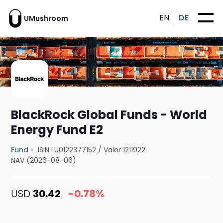
EN
DE
UMushroom
BlackRock Global Funds - World
Energy Fund E2
Fund
ISIN LU0122377152
/
Valor 1211922
NAV (2026-08-06)
USD
30.42
-0.78%