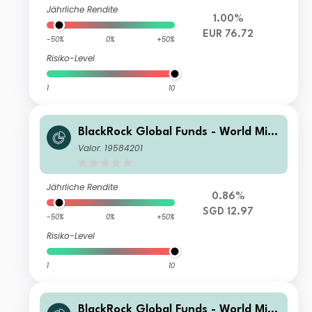
Jährliche Rendite
1.00%
EUR 76.72
-50%
0%
+50%
Risiko-Level
1
10
BlackRock Global Funds - World Mini
ng Fund D2 SGD Hedged
Valor: 19584201
Jährliche Rendite
0.86%
SGD 12.97
-50%
0%
+50%
Risiko-Level
1
10
BlackRock Global Funds - World Mini