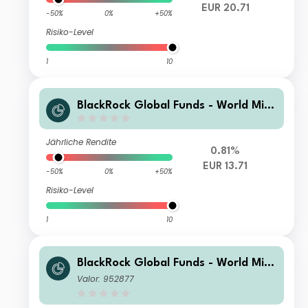
EUR 20.71
-50%
0%
+50%
Risiko-Level
1
10
BlackRock Global Funds - World Mini
ng Fund A10
Jährliche Rendite
0.81%
EUR 13.71
-50%
0%
+50%
Risiko-Level
1
10
BlackRock Global Funds - World Mini
ng Fund E2
Valor: 952877