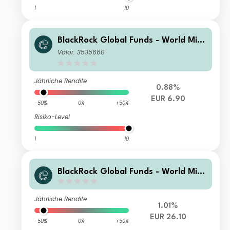
1
10
BlackRock Global Funds - World Mini
ng Fund A2 EUR Hedged
Valor: 3535660
Jährliche Rendite
0.88%
EUR 6.90
-50%
0%
+50%
Risiko-Level
1
10
BlackRock Global Funds - World Mini
ng Fund AI2
Jährliche Rendite
1.01%
EUR 26.10
-50%
0%
+50%