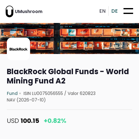
EN
DE
UMushroom
BlackRock Global Funds - World
Mining Fund A2
Fund
ISIN LU0075056555
/
Valor 620823
NAV (2026-07-10)
USD
100.15
+0.82%