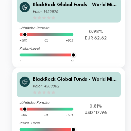
BlackRock Global Funds - World Mini
ng Fund C2
Valor: 1429979
Jährliche Rendite
0.98%
EUR 62.62
-50%
0%
+50%
Risiko-Level
1
10
BlackRock Global Funds - World Mini
ng Fund I2
Valor: 4303002
Jährliche Rendite
0.81%
USD 117.96
-50%
0%
+50%
Risiko-Level