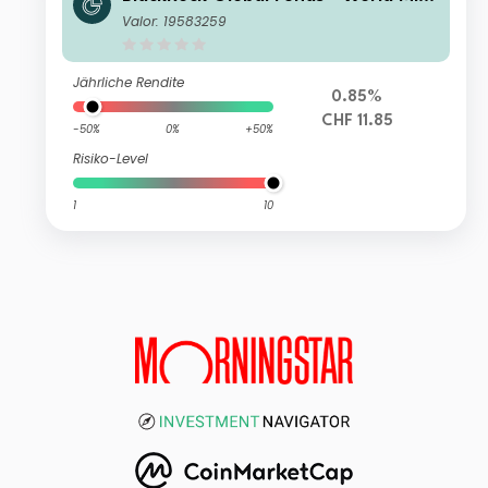
ng Fund D2 CHF Hedged
Valor: 19583259
Jährliche Rendite
0.85%
CHF 11.85
-50%
0%
+50%
Risiko-Level
1
10