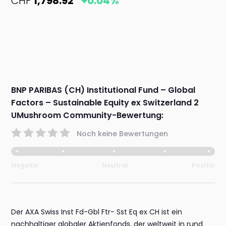
CHF
1,798.92
+0.04%
BNP PARIBAS (CH) Institutional Fund – Global
Factors – Sustainable Equity ex Switzerland 2
UMushroom Community-Bewertung:
Noch keine Bewertungen
Negativ
Neutral
Positiv
Der AXA Swiss Inst Fd-Gbl Ftr- Sst Eq ex CH ist ein
nachhaltiger globaler Aktienfonds, der weltweit in rund