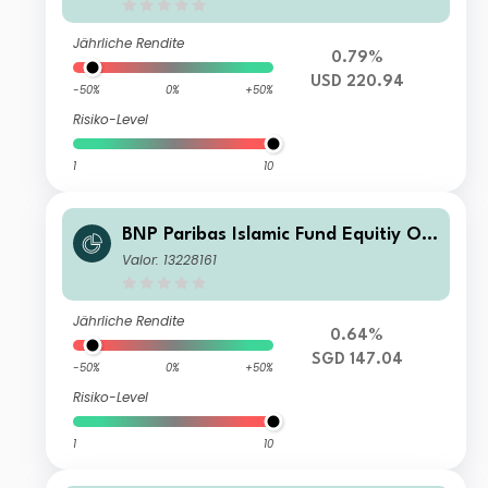
Jährliche Rendite
0.79%
USD 220.94
-50%
0%
+50%
Risiko-Level
1
10
BNP Paribas Islamic Fund Equitiy Op
timiser Classic SGD-Cap
Valor: 13228161
Jährliche Rendite
0.64%
SGD 147.04
-50%
0%
+50%
Risiko-Level
1
10