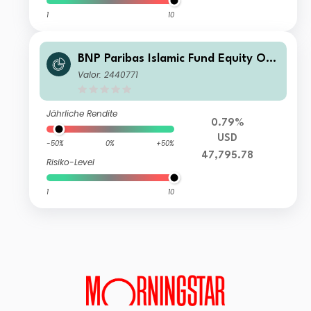
1
10
BNP Paribas Islamic Fund Equity Opt
imiser Privilege-Cap
Valor: 2440771
Jährliche Rendite
0.79%
USD
-50%
0%
+50%
47,795.78
Risiko-Level
1
10