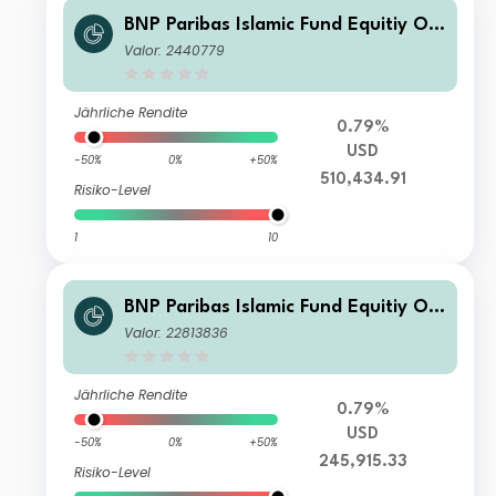
BNP Paribas Islamic Fund Equitiy Op
timiser I-Cap
Valor: 2440779
Jährliche Rendite
0.79%
USD
-50%
0%
+50%
510,434.91
Risiko-Level
1
10
BNP Paribas Islamic Fund Equitiy Op
timiser I-Dis
Valor: 22813836
Jährliche Rendite
0.79%
USD
-50%
0%
+50%
245,915.33
Risiko-Level