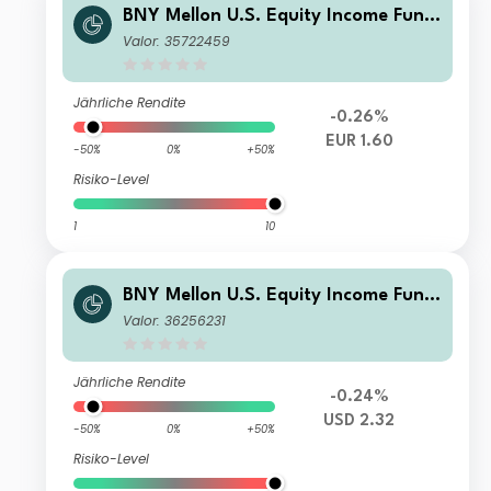
BNY Mellon U.S. Equity Income Fund
EUR H Acc Hedged
Valor: 35722459
Jährliche Rendite
-0.26%
EUR 1.60
-50%
0%
+50%
Risiko-Level
1
10
BNY Mellon U.S. Equity Income Fund
USD E Inc
Valor: 36256231
Jährliche Rendite
-0.24%
USD 2.32
-50%
0%
+50%
Risiko-Level