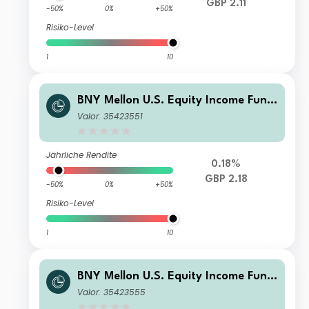
GBP 2.11
-50%
0%
+50%
Risiko-Level
1
10
BNY Mellon U.S. Equity Income Fund
GBP E Inc
Valor: 35423551
Jährliche Rendite
0.18%
GBP 2.18
-50%
0%
+50%
Risiko-Level
1
10
BNY Mellon U.S. Equity Income Fund
USD C Acc
Valor: 35423555