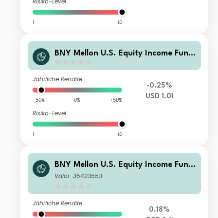
Risiko-Level
1
10
BNY Mellon U.S. Equity Income Fund
USD B Acc
Jährliche Rendite
-0.25%
USD 1.01
-50%
0%
+50%
Risiko-Level
1
10
BNY Mellon U.S. Equity Income Fund
GBP W Inc
Valor: 35423553
Jährliche Rendite
0.18%