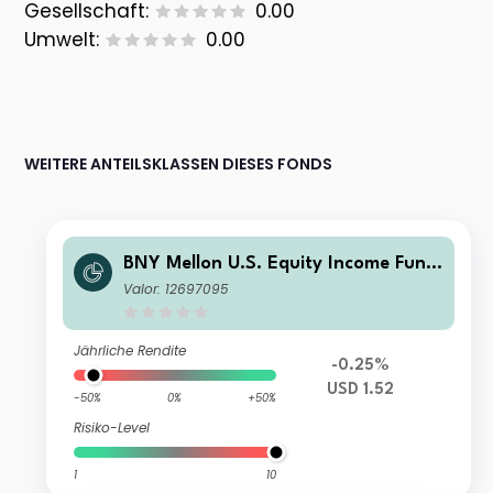
Gesellschaft:
0.00
Umwelt:
0.00
WEITERE ANTEILSKLASSEN DIESES FONDS
BNY Mellon U.S. Equity Income Fund
USD A Inc
Valor: 12697095
Jährliche Rendite
-0.25%
USD 1.52
-50%
0%
+50%
Risiko-Level
1
10