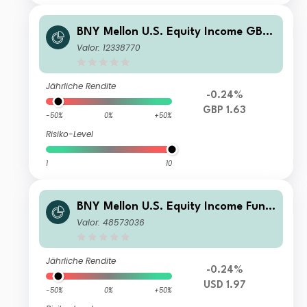
BNY Mellon U.S. Equity Income GBP
Sterling W Acc H
Valor: 12338770
Jährliche Rendite
-0.24%
GBP 1.63
-50%
0%
+50%
Risiko-Level
1
10
BNY Mellon U.S. Equity Income Fund
USD B Inc
Valor: 48573036
Jährliche Rendite
-0.24%
USD 1.97
-50%
0%
+50%