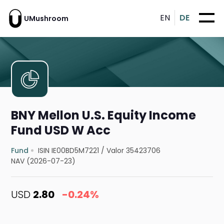
EN
DE
UMushroom
BNY Mellon U.S. Equity Income
Fund USD W Acc
Fund
ISIN IE00BD5M7221
/
Valor 35423706
NAV (2026-07-23)
USD
2.80
-0.24%