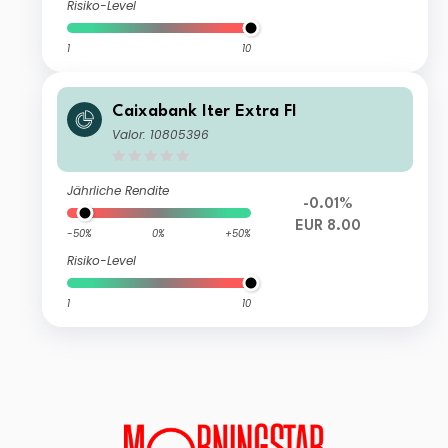
Risiko-Level
1
10
Caixabank Iter Extra FI
Valor: 10805396
Jährliche Rendite
-0.01%
EUR 8.00
-50%
0%
+50%
Risiko-Level
1
10