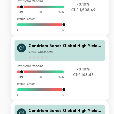
Jährliche Rendite
-0.10%
CHF 1,508.49
-50%
0%
+50%
Risiko-Level
1
10
Candriam Bonds Global High Yield C
lass R CHF Hedged Cap
Valor: 13035695
Jährliche Rendite
-0.10%
CHF 148.48
-50%
0%
+50%
Risiko-Level
1
10
Candriam Bonds Global High Yield C