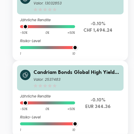
lass V2 CHF Cap
Valor: 13032853
Jährliche Rendite
-0.10%
CHF 1,494.24
-50%
0%
+50%
Risiko-Level
1
10
Candriam Bonds Global High Yield C
lass Z EUR Cap
Valor: 2537483
Jährliche Rendite
-0.10%
EUR 344.36
-50%
0%
+50%
Risiko-Level
1
10