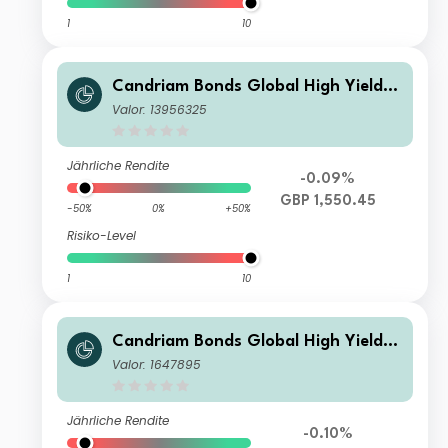
1
10
Candriam Bonds Global High Yield C
lass S(Q) H GBP Dis
Valor: 13956325
Jährliche Rendite
-0.09%
GBP 1,550.45
-50%
0%
+50%
Risiko-Level
1
10
Candriam Bonds Global High Yield C
lass C EUR Cap
Valor: 1647895
Jährliche Rendite
-0.10%