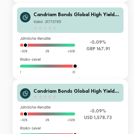
Candriam Bonds Global High Yield C
lass R(Q)-H GBP Dis
Valor: 31773795
Jährliche Rendite
-0.09%
GBP 167.91
-50%
0%
+50%
Risiko-Level
1
10
Candriam Bonds Global High Yield C
lass V USD Hedged Cap
Jährliche Rendite
-0.09%
USD 1,578.73
-50%
0%
+50%
Risiko-Level