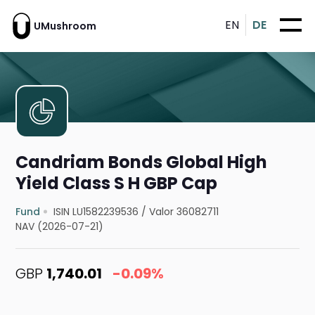
EN
DE
UMushroom
Candriam Bonds Global High
Yield Class S H GBP Cap
Fund
ISIN LU1582239536
/
Valor 36082711
NAV (2026-07-21)
GBP
1,740.01
-0.09%