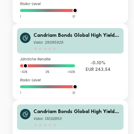
Risiko-Level
1
10
Candriam Bonds Global High Yield C
lass R EUR Cap
Valor: 29085929
Jährliche Rendite
-0.10%
EUR 243.54
-50%
0%
+50%
Risiko-Level
1
10
Candriam Bonds Global High Yield C
lass V CHF Hedged Capitalization
Valor: 13032853