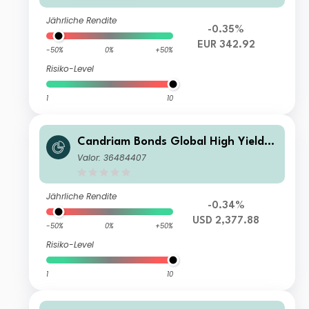
Jährliche Rendite
-0.35%
EUR 342.92
-50%
0%
+50%
Risiko-Level
1
10
Candriam Bonds Global High Yield I
USD Cap
Valor: 36484407
Jährliche Rendite
-0.34%
USD 2,377.88
-50%
0%
+50%
Risiko-Level
1
10