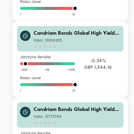
Risiko-Level
1
10
Candriam Bonds Global High Yield C
lass S(Q) H GBP Dis
Valor: 13956325
Jährliche Rendite
-0.34%
GBP 1,544.16
-50%
0%
+50%
Risiko-Level
1
10
Candriam Bonds Global High Yield R
(Q) EUR Dis
Valor: 31773794
Jährliche Rendite