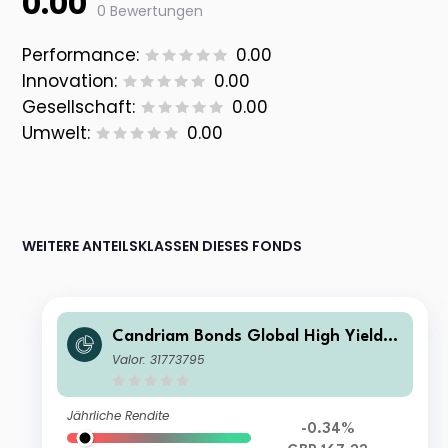
0.00
0 Bewertungen
Performance:
0.00
Innovation:
0.00
Gesellschaft:
0.00
Umwelt:
0.00
WEITERE ANTEILSKLASSEN DIESES FONDS
Candriam Bonds Global High Yield C
lass R(Q)-H GBP Dis
Valor: 31773795
Jährliche Rendite
-0.34%