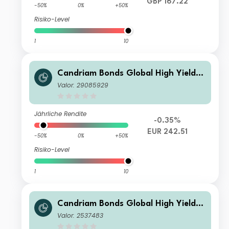
GBP 167.22
-50%
0%
+50%
Risiko-Level
1
10
Candriam Bonds Global High Yield C
lass R EUR Cap
Valor: 29085929
Jährliche Rendite
-0.35%
EUR 242.51
-50%
0%
+50%
Risiko-Level
1
10
Candriam Bonds Global High Yield C
lass Z EUR Cap
Valor: 2537483