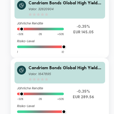
Candriam Bonds Global High Yield C
lass R2 EUR Dis
Valor: 32620904
Jährliche Rendite
-0.35%
EUR 145.05
-50%
0%
+50%
Risiko-Level
1
10
Candriam Bonds Global High Yield C
lass C EUR Cap
Valor: 1647895
Jährliche Rendite
-0.35%
EUR 289.56
-50%
0%
+50%
Risiko-Level