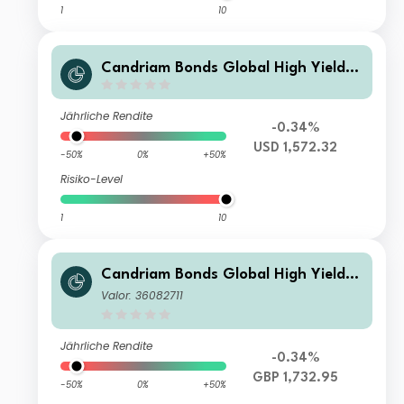
1
10
Candriam Bonds Global High Yield C
lass V USD Hedged Cap
Jährliche Rendite
-0.34%
USD 1,572.32
-50%
0%
+50%
Risiko-Level
1
10
Candriam Bonds Global High Yield C
lass S H GBP Cap
Valor: 36082711
Jährliche Rendite
-0.34%
GBP 1,732.95
-50%
0%
+50%