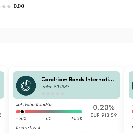
0.00
Candriam Bonds Internation
Valor: 607847
al Class C EUR Cap
Jährliche Rendite
0.20%
3
EUR 918.59
-50%
0%
+50%
Risiko-Level