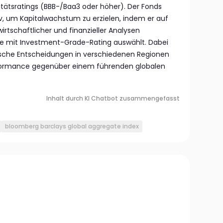
itätsratings (BBB-/Baa3 oder höher). Der Fonds
tiv, um Kapitalwachstum zu erzielen, indem er auf
irtschaftlicher und finanzieller Analysen
te mit Investment-Grade-Rating auswählt. Dabei
gische Entscheidungen in verschiedenen Regionen
formance gegenüber einem führenden globalen
Inhalt durch KI Chatbot zusammengefasst
bloomberg barclays global aggregate index