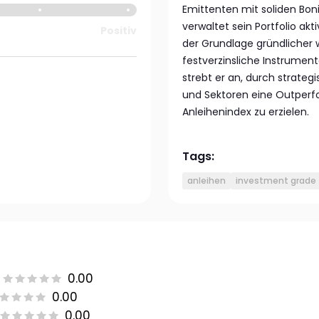
Emittenten mit soliden Bon
verwaltet sein Portfolio ak
Positiv
der Grundlage gründlicher w
festverzinsliche Instrumen
strebt er an, durch strate
und Sektoren eine Outper
Anleihenindex zu erzielen.
Tags:
anleihen
investment grade
0.00
0.00
0.00