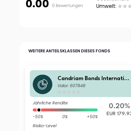
0.00
0 Bewertungen
Umwelt:
WEITERE ANTEILSKLASSEN DIESES FONDS
Candriam Bonds Internation
Valor: 607848
al Class C EUR Dis
Jährliche Rendite
0.20%
EUR 179.9
-50%
0%
+50%
Risiko-Level