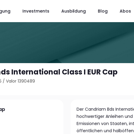
gung
Investments
Ausbildung
Blog
Abos
s International Class I EUR Cap
5
/
Valor 1390489
Cap
Der Candriam Bds Internatio
hochwertiger Anleihen und 
Emissionen von Staaten, in
öffentlichen und halböffen