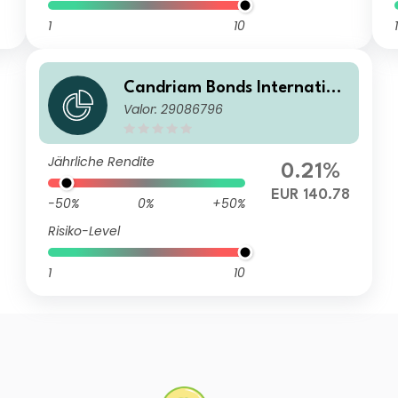
1
10
1
Candriam Bonds Internation
Valor: 29086796
al Class R EUR Cap
Jährliche Rendite
0.21%
EUR 140.78
-50%
0%
+50%
Risiko-Level
1
10