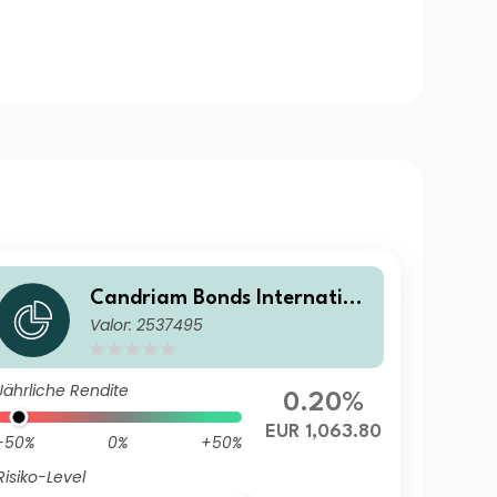
Candriam Bonds Internation
Valor: 2537495
al Class Z EUR Cap
Jährliche Rendite
0.20%
EUR 1,063.80
-50%
0%
+50%
Risiko-Level