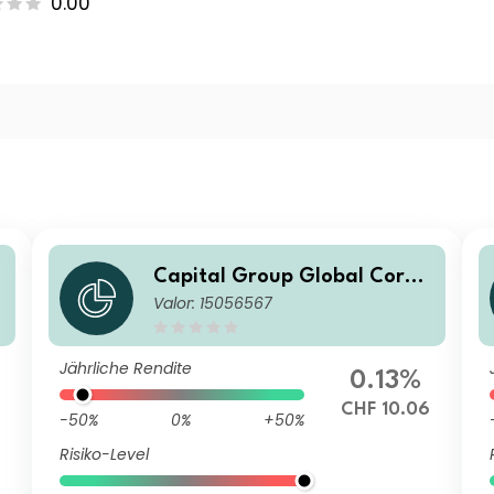
0.00
Capital Group Global Corpo
Valor: 15056567
rate Bond Fund (LUX) Ph-CH
F
Jährliche Rendite
0.13%
CHF 10.06
-50%
0%
+50%
Risiko-Level