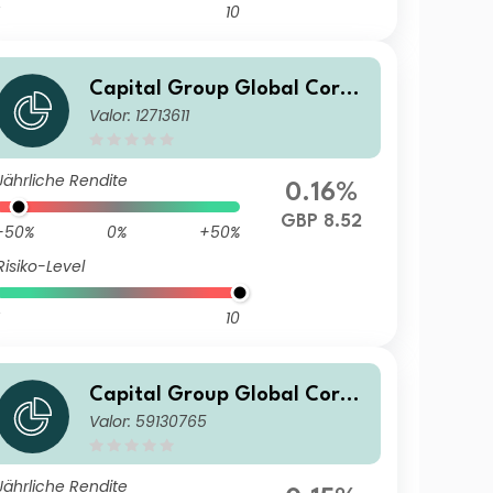
10
Capital Group Global Corpo
Valor: 12713611
rate Bond Fund (LUX) Bfdmh
-GBP
Jährliche Rendite
0.16%
GBP 8.52
-50%
0%
+50%
Risiko-Level
10
Capital Group Global Corpo
Valor: 59130765
rate Bond Fund (LUX) Pd
Jährliche Rendite