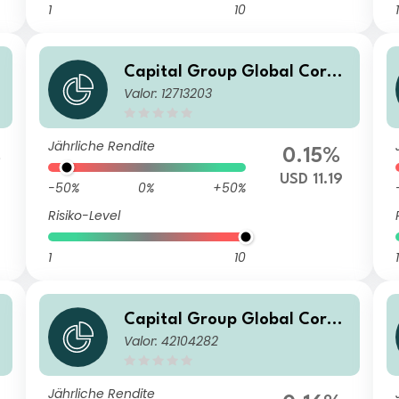
1
10
1
Capital Group Global Corpo
Valor: 12713203
rate Bond Fund (LUX) Pfdm
Jährliche Rendite
%
0.15%
USD 11.19
-50%
0%
+50%
Risiko-Level
1
10
1
Capital Group Global Corpo
Valor: 42104282
rate Bond Fund (LUX) Zgdh-
GBP
Jährliche Rendite