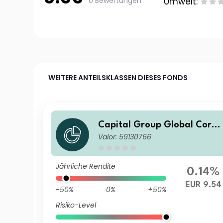
0 Bewertungen
Umwelt:
WEITERE ANTEILSKLASSEN DIESES FONDS
Capital Group Global Corpo
Valor: 59130766
rate Bond Fund (LUX) Ph-EU
R
Jährliche Rendite
0.14%
EUR 9.54
-50%
0%
+50%
Risiko-Level