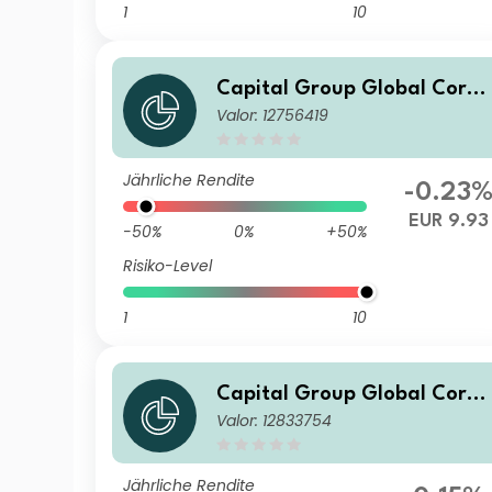
1
10
Capital Group Global Corpo
Valor: 12756419
rate Bond Fund (LUX) Sd
Jährliche Rendite
-0.23
EUR 9.93
-50%
0%
+50%
Risiko-Level
1
10
Capital Group Global Corpo
Valor: 12833754
rate Bond Fund (LUX) Bdh-G
BP
Jährliche Rendite