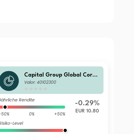
Capital Group Global Corpo
Valor: 40102300
rate Bond Fund (LUX) B
Jährliche Rendite
-0.29%
EUR 10.80
-50%
0%
+50%
Risiko-Level