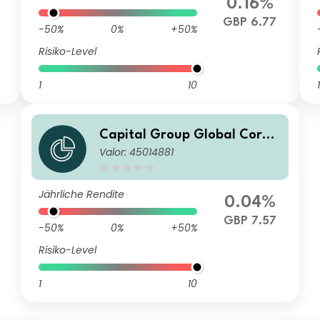
0.16%
GBP 6.77
-50%
0%
+50%
Risiko-Level
1
10
1
Capital Group Global Corpo
Valor: 45014881
rate Bond Fund (LUX) ZLdh-
GBP
Jährliche Rendite
0.04%
GBP 7.57
-50%
0%
+50%
Risiko-Level
1
10