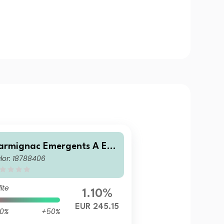
armignac Emergents A EU
lor: 18788406
 Ydis
ite
1.10%
EUR 245.15
0%
+50%