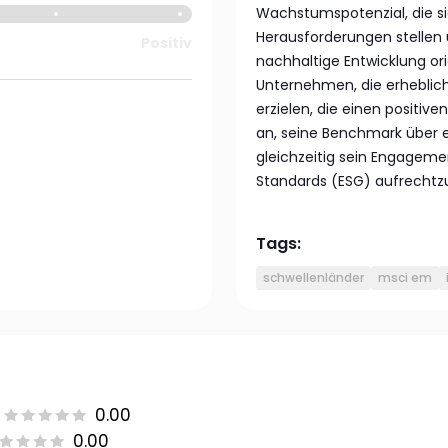
Wachstumspotenzial, die si
Herausforderungen stellen 
Positiv
nachhaltige Entwicklung ori
Unternehmen, die erheblic
erzielen, die einen positiven
an, seine Benchmark über e
gleichzeitig sein Engageme
Standards (ESG) aufrechtz
Tags:
schwellenländer
msci em
0.00
0.00