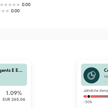
0.00
0.00
ents E EUR
C
Va
R
Jährliche Rend
1.09%
EUR 265.06
-50%