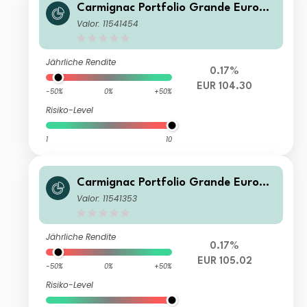
Carmignac Portfolio Grande Europe
IW EUR Acc
Valor: 11541454
Jährliche Rendite
0.17%
EUR 104.30
-50%
0%
+50%
Risiko-Level
1
10
Carmignac Portfolio Grande Europe
I EUR Acc
Valor: 11541353
Jährliche Rendite
0.17%
EUR 105.02
-50%
0%
+50%
Risiko-Level