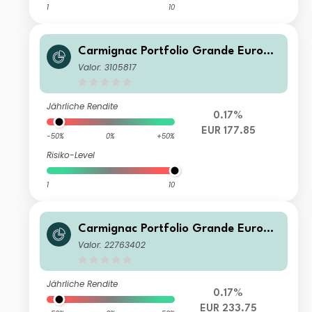
1
10
Carmignac Portfolio Grande Europe
E EUR Acc
Valor: 3105817
Jährliche Rendite
0.17%
EUR 177.85
-50%
0%
+50%
Risiko-Level
1
10
Carmignac Portfolio Grande Europe
F EUR Acc
Valor: 22763402
Jährliche Rendite
0.17%
EUR 233.75