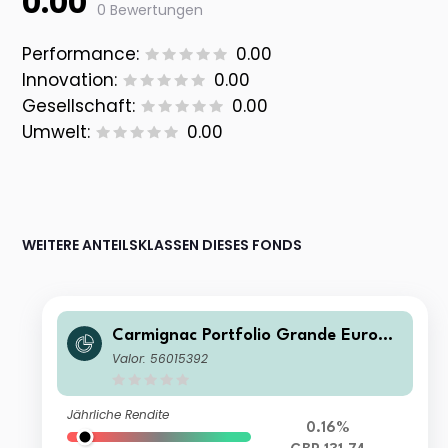
0.00
0 Bewertungen
Performance:
0.00
Innovation:
0.00
Gesellschaft:
0.00
Umwelt:
0.00
WEITERE ANTEILSKLASSEN DIESES FONDS
Carmignac Portfolio Grande Europe
FW GBP Acc
Valor: 56015392
Jährliche Rendite
0.16%