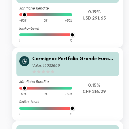
Jährliche Rendite
0.19%
USD 291.65
-50%
0%
+50%
Risiko-Level
1
10
Carmignac Portfolio Grande Europe
A CHF Acc Hdg
Valor: 19032609
Jährliche Rendite
0.15%
CHF 216.29
-50%
0%
+50%
Risiko-Level
1
10