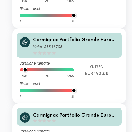
-50%
0%
+50%
Risiko-Level
1
10
Carmignac Portfolio Grande Europe
FW EUR Acc
Valor: 36846708
Jährliche Rendite
0.17%
EUR 192.68
-50%
0%
+50%
Risiko-Level
1
10
Carmignac Portfolio Grande Europe
X2 CAD Ydis H
Jährliche Rendite