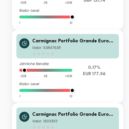
GBP 131.74
-50%
0%
+50%
Risiko-Level
1
10
Carmignac Portfolio Grande Europe
F EUR Ydis
Valor: 53847638
Jährliche Rendite
0.17%
EUR 177.56
-50%
0%
+50%
Risiko-Level
1
10
Carmignac Portfolio Grande Europe
A USD Acc Hdg
Valor: 19033113