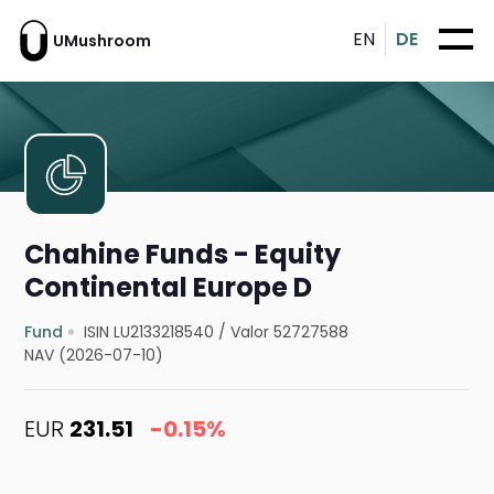
EN
DE
UMushroom
Chahine Funds - Equity
Continental Europe D
Fund
ISIN LU2133218540
/
Valor 52727588
NAV (2026-07-10)
EUR
231.51
-0.15%