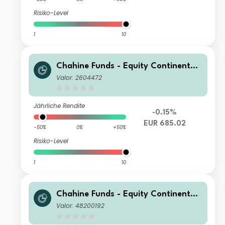
Risiko-Level
1
10
Chahine Funds - Equity Continental
Europe Acc
Valor: 2604472
Jährliche Rendite
-0.15%
EUR 685.02
-50%
0%
+50%
Risiko-Level
1
10
Chahine Funds - Equity Continental
Europe P
Valor: 48200192