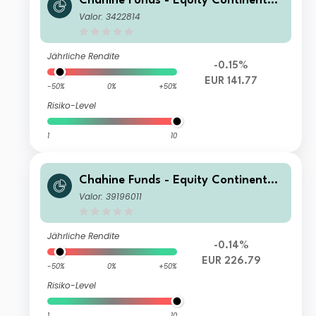
Chahine Funds - Equity Continental
Europe R
Valor: 3422814
Jährliche Rendite
-0.15%
EUR 141.77
-50%
0%
+50%
Risiko-Level
1
10
Chahine Funds - Equity Continental
Europe Acc 1
Valor: 39196011
Jährliche Rendite
-0.14%
EUR 226.79
-50%
0%
+50%
Risiko-Level
1
10