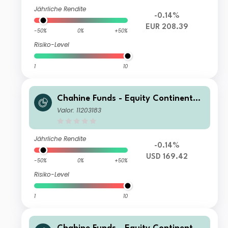
Jährliche Rendite
-0.14%
EUR 208.39
-50%
0%
+50%
Risiko-Level
1
10
Chahine Funds - Equity Continental
Europe I USD H
Valor: 11203183
Jährliche Rendite
-0.14%
USD 169.42
-50%
0%
+50%
Risiko-Level
1
10