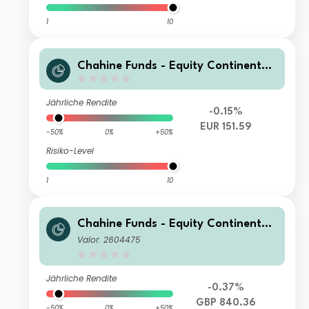
1
10
Chahine Funds - Equity Continental
Europe 3 EUR Acc
Jährliche Rendite
-0.15%
EUR 151.59
-50%
0%
+50%
Risiko-Level
1
10
Chahine Funds - Equity Continental
Europe GBP
Valor: 2604475
Jährliche Rendite
-0.37%
GBP 840.36
-50%
0%
+50%