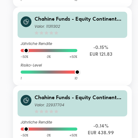
Chahine Funds - Equity Continental
Europe DI
Valor: 11311302
Jährliche Rendite
-0.15%
EUR 121.83
-50%
0%
+50%
Risiko-Level
1
10
Chahine Funds - Equity Continental
Europe I
Valor: 22937704
Jährliche Rendite
-0.14%
EUR 438.99
-50%
0%
+50%