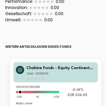
Performance:
0.00
Innovation:
0.00
Gesellschaft:
0.00
Umwelt:
0.00
WEITERE ANTEILSKLASSEN DIESES FONDS
Chahine Funds - Equity Continental
Europe Acc 2
Valor: 39196015
Jährliche Rendite
-0.14%
EUR 236.55
-50%
0%
+50%
Risiko-Level