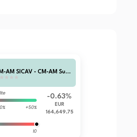
M-AM SICAV - CM-AM Sust
inable Planet IC
ite
-0.63%
EUR
0%
+50%
164,649.75
10