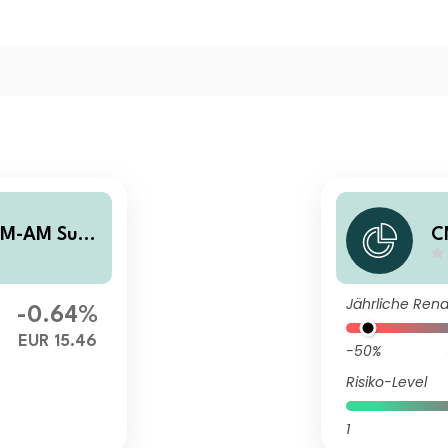
CM-AM Sust
C
a
Jährliche Rend
-0.64%
EUR 15.46
-50%
Risiko-Level
1