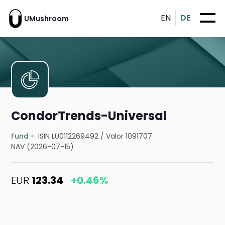
EN
DE
UMushroom
CondorTrends-Universal
Fund
ISIN LU0112269492
/
Valor 1091707
NAV (2026-07-15)
EUR
123.34
+0.46%