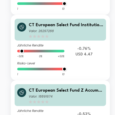
1
10
CT European Select Fund Institution
al Accumulation USD Hedged
Valor: 26297288
Jährliche Rendite
-0.76%
USD 4.47
-50%
0%
+50%
Risiko-Level
1
10
CT European Select Fund Z Accumul
ation GBP
Valor: 18891674
Jährliche Rendite
-0.53%