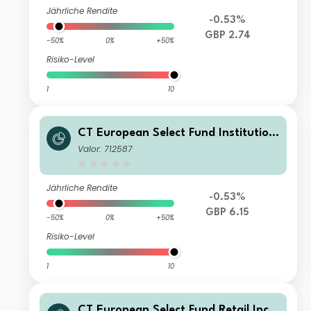
Jährliche Rendite
-0.53%
GBP 2.74
-50%
0%
+50%
Risiko-Level
1
10
CT European Select Fund Institution
al Accumulation GBP
Valor: 712587
Jährliche Rendite
-0.53%
GBP 6.15
-50%
0%
+50%
Risiko-Level
1
10
CT European Select Fund Retail Inco