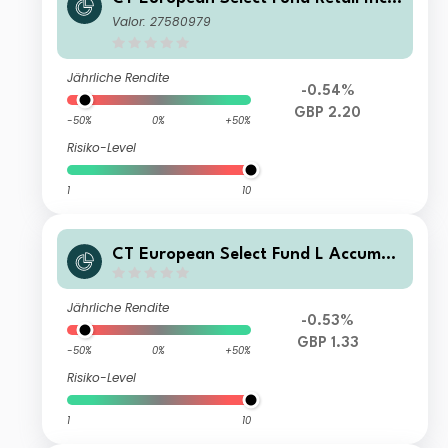
me GBP
Valor: 27580979
Jährliche Rendite
-0.54%
GBP 2.20
-50%
0%
+50%
Risiko-Level
1
10
CT European Select Fund L Accumul
ation GBP
Jährliche Rendite
-0.53%
GBP 1.33
-50%
0%
+50%
Risiko-Level
1
10