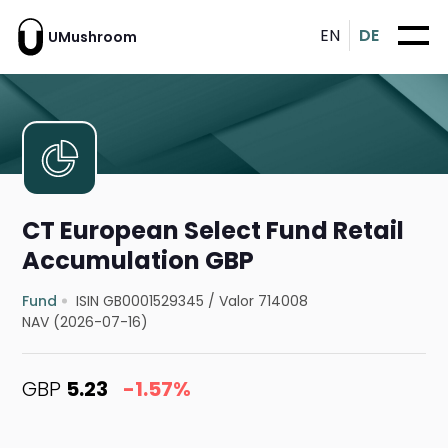
EN
DE
UMushroom
CT European Select Fund Retail
Accumulation GBP
Fund
ISIN GB0001529345
/
Valor 714008
NAV (2026-07-16)
GBP
5.23
-1.57%