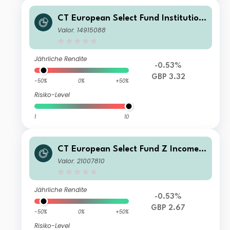
CT European Select Fund Institution
al Income GBP
Valor: 14915088
Jährliche Rendite
-0.53%
GBP 3.32
-50%
0%
+50%
Risiko-Level
1
10
CT European Select Fund Z Income
GBP
Valor: 21007810
Jährliche Rendite
-0.53%
GBP 2.67
-50%
0%
+50%
Risiko-Level