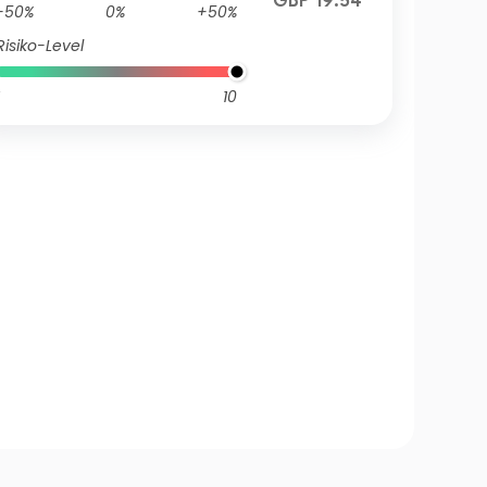
GBP 19.54
-50%
0%
+50%
Risiko-Level
10