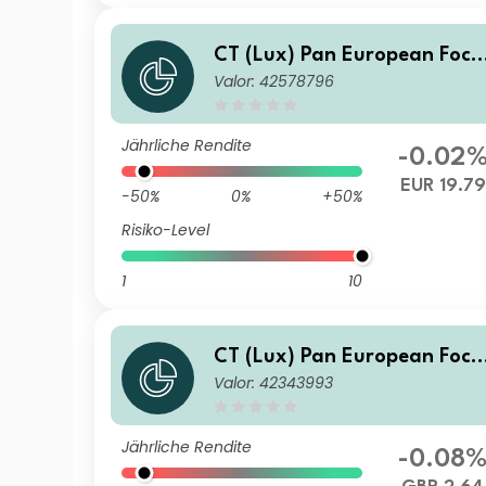
CT (Lux) Pan European Focu
Valor: 42578796
s 2E EUR Acc
Jährliche Rendite
-0.02
EUR 19.79
-50%
0%
+50%
Risiko-Level
1
10
CT (Lux) Pan European Focu
Valor: 42343993
s 3G GBP Acc
Jährliche Rendite
-0.08