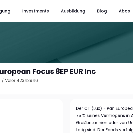
gung
Investments
Ausbildung
Blog
Abos
European Focus 8EP EUR Inc
9
/
Valor 42343946
Der CT (Lux) - Pan European
75 % seines Vermögens in A
Großbritannien oder von U
tätig sind. Der Fonds verfol