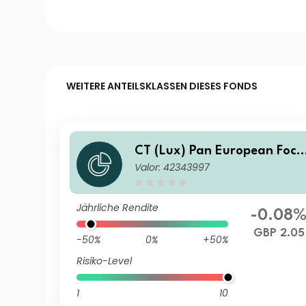
WEITERE ANTEILSKLASSEN DIESES FONDS
CT (Lux) Pan European Focu
Valor: 42343997
s 3GP GBP Inc
Jährliche Rendite
-0.08
GBP 2.05
-50%
0%
+50%
Risiko-Level
1
10