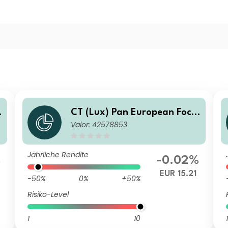
CT (Lux) Pan European Focu
Valor: 42578853
s ZEP EUR Inc
Jährliche Rendite
%
-0.02%
EUR 15.21
-50%
0%
+50%
Risiko-Level
1
10
1