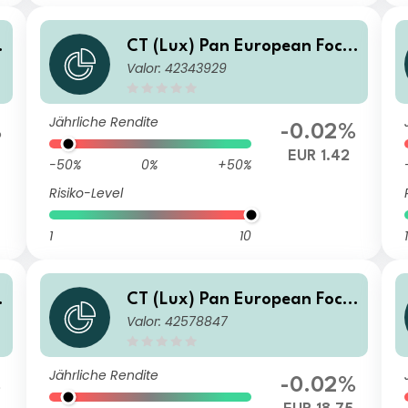
CT (Lux) Pan European Focu
Valor: 42343929
s 1EP EUR Inc
Jährliche Rendite
%
-0.02%
EUR 1.42
-50%
0%
+50%
Risiko-Level
1
10
1
CT (Lux) Pan European Focu
Valor: 42578847
s AE EUR Acc
Jährliche Rendite
%
-0.02%