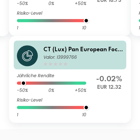
EUR 18.75
-50%
0%
+50%
Risiko-Level
1
10
1
CT (Lux) Pan European Focu
Valor: 13999766
s ME EUR Acc
Jährliche Rendite
-0.02%
EUR 12.32
-50%
0%
+50%
Risiko-Level
1
10