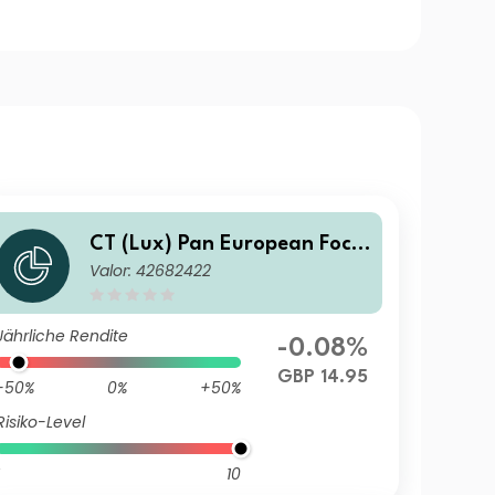
CT (Lux) Pan European Focu
Valor: 42682422
s 9GP GBP Inc
Jährliche Rendite
-0.08%
GBP 14.95
-50%
0%
+50%
Risiko-Level
10