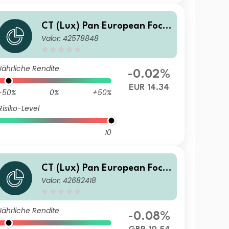
CT (Lux) Pan European Focu
Valor: 42578848
s AEP EUR Inc
Jährliche Rendite
-0.02%
EUR 14.34
-50%
0%
+50%
Risiko-Level
10
CT (Lux) Pan European Focu
Valor: 42682418
s 9G GBP Acc
Jährliche Rendite
-0.08%