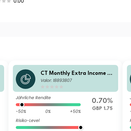
0.00
CT Monthly Extra Income Fu
Valor: 18893807
nd Z Income GBP
Jährliche Rendite
0.70%
GBP 1.75
-50%
0%
+50%
Risiko-Level