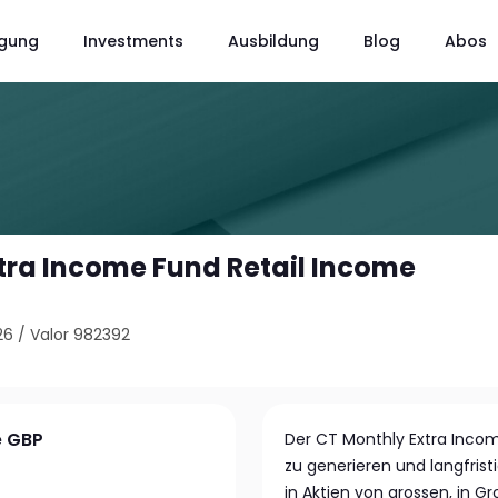
gung
Investments
Ausbildung
Blog
Abos
tra Income Fund Retail Income
26
/
Valor 982392
e GBP
Der CT Monthly Extra Incom
zu generieren und langfri
in Aktien von grossen, in G