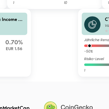
1
10
1
 Income Fu
C
Va
 EUR Hedge
n
m
Jährliche Rend
0.70%
EUR 1.56
-50%
Risiko-Level
1