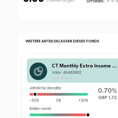
0 Bewertungen
Umwelt:
WEITERE ANTEILSKLASSEN DIESES FONDS
CT Monthly Extra Income Fu
Valor: 46483882
nd X Institutional Gross Acc
umulation GBP
Jährliche Rendite
0.70%
GBP 1.72
-50%
0%
+50%
Risiko-Level