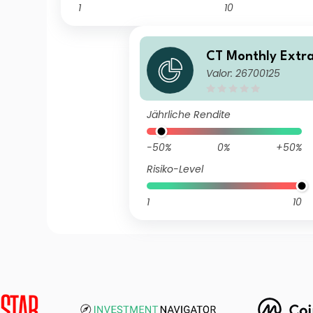
1
10
CT Monthly Extra
Valor: 26700125
nd Retail Income
d
Jährliche Rendite
-50%
0%
+50%
Risiko-Level
1
10