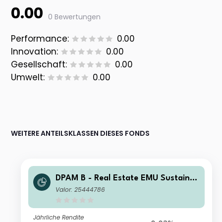
0.00
0 Bewertungen
Performance:
0.00
Innovation:
0.00
Gesellschaft:
0.00
Umwelt:
0.00
WEITERE ANTEILSKLASSEN DIESES FONDS
DPAM B - Real Estate EMU Sustaina
ble F EUR Cap
Valor: 25444786
Jährliche Rendite