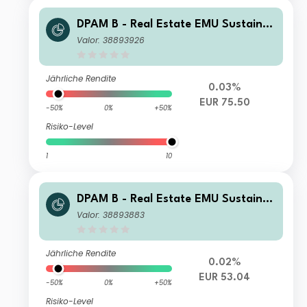
DPAM B - Real Estate EMU Sustaina
ble N EUR Cap
Valor: 38893926
Jährliche Rendite
0.03%
EUR 75.50
-50%
0%
+50%
Risiko-Level
1
10
DPAM B - Real Estate EMU Sustaina
ble M EUR Dis
Valor: 38893883
Jährliche Rendite
0.02%
EUR 53.04
-50%
0%
+50%
Risiko-Level