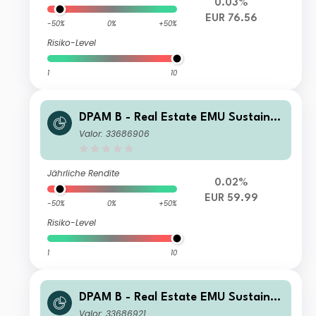
0.03%
EUR 76.56
-50%
0%
+50%
Risiko-Level
1
10
DPAM B - Real Estate EMU Sustaina
ble E EUR Dis
Valor: 33686906
Jährliche Rendite
0.02%
EUR 59.99
-50%
0%
+50%
Risiko-Level
1
10
DPAM B - Real Estate EMU Sustaina
ble W EUR Cap
Valor: 33686921