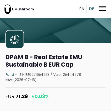
EN
DE
UMushroom
DPAM B - Real Estate EMU
Sustainable B EUR Cap
Fund
ISIN BE6271654228
/
Valor 25444778
NAV (2026-07-16)
EUR
71.29
+0.03%