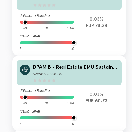
Jährliche Rendite
0.03%
EUR 74.38
-50%
0%
+50%
Risiko-Level
1
10
DPAM B - Real Estate EMU Sustaina
ble A EUR Dis
Valor: 33674566
Jährliche Rendite
0.03%
EUR 60.73
-50%
0%
+50%
Risiko-Level
1
10