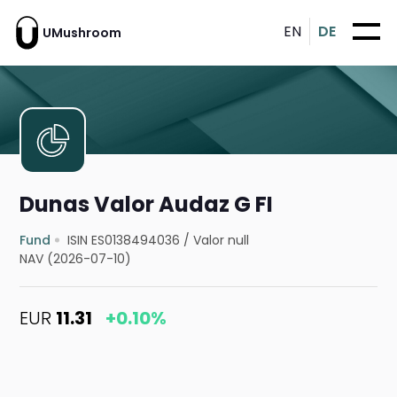
EN
DE
UMushroom
Dunas Valor Audaz G FI
Fund
ISIN ES0138494036
/
Valor null
NAV (2026-07-10)
EUR
11.31
+0.10%