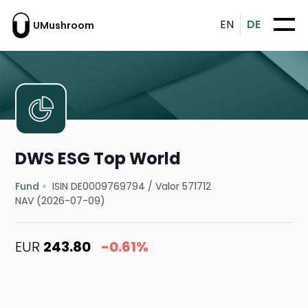
EN
DE
UMushroom
DWS ESG Top World
Fund
ISIN DE0009769794
/
Valor 571712
NAV (2026-07-09)
EUR
243.80
-0.61%