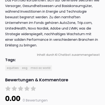
Das Portfolio konzentriert sich auf defensive Sektoren wie
Versorger, Gesundheitswesen und Basiskonsumgüter,
während Investitionen in Energie und Technologie
bewusst begrenzt werden. Zu den namhaften
Unternehmen im Fonds gehören AutoZone, Trip.com,
UnitedHealth, Novo Nordisk, Adobe und LVMH, was die
Strategie widerspiegelt, nachhaltiges Wachstum mit
einer soliden Performance in verschiedenen Branchen in
Einklang zu bringen.
Inhalt durch KI Chatbot zusammengefasst
Tags:
equities
esg
msci ac world
Bewertungen & Kommentare
0.00
0 Bewertungen