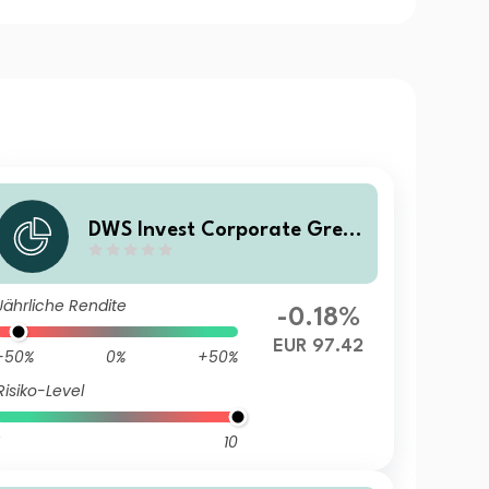
DWS Invest Corporate Green
Bonds LD
Jährliche Rendite
-0.18%
EUR 97.42
-50%
0%
+50%
Risiko-Level
10