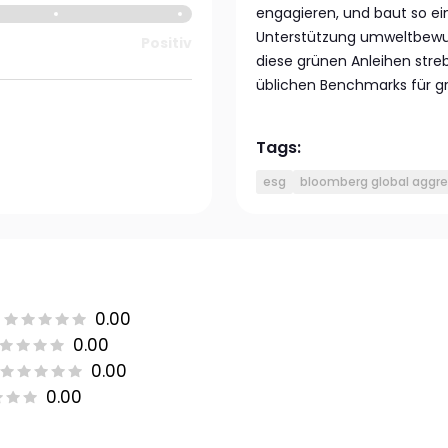
engagieren, und baut so ei
Unterstützung umweltbewuss
Positiv
diese grünen Anleihen stre
üblichen Benchmarks für g
Tags:
esg
bloomberg global aggre
0.00
0.00
0.00
0.00