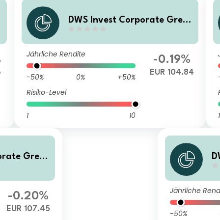
n
DWS Invest Corporate Green
Bonds LC
Jährliche Rendite
%
-0.19%
6
EUR 104.84
-50%
0%
+50%
Risiko-Level
1
10
1
orate Green
D
B
Jährliche Rend
-0.20%
EUR 107.45
-50%