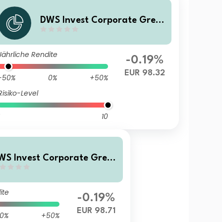
DWS Invest Corporate Green
Bonds XD
Jährliche Rendite
-0.19%
EUR 98.32
-50%
0%
+50%
Risiko-Level
10
WS Invest Corporate Green
onds LDM
ite
-0.19%
EUR 98.71
0%
+50%