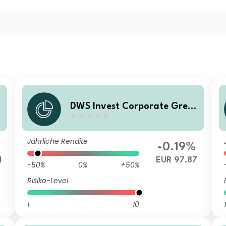
n
DWS Invest Corporate Green
Bonds FD
Jährliche Rendite
-0.19%
1
EUR 97.87
-50%
0%
+50%
Risiko-Level
1
10
1