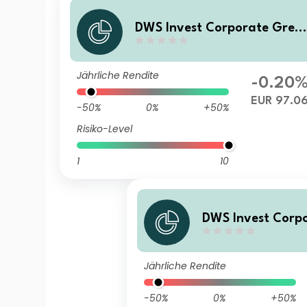
DWS Invest Corporate Gree
Bonds ND
Jährliche Rendite
-0.20
EUR 97.0
-50%
0%
+50%
Risiko-Level
1
10
DWS Invest Corp
Bonds TFC
Jährliche Rendite
-50%
0%
+50%