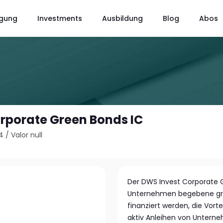
gung
Investments
Ausbildung
Blog
Abos
rporate Green Bonds IC
4
/
Valor null
Der DWS Invest Corporate G
Unternehmen begebene grün
finanziert werden, die Vort
aktiv Anleihen von Unterneh