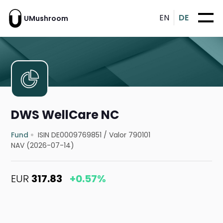
EN
DE
UMushroom
DWS WellCare NC
Fund
ISIN DE0009769851
/
Valor 790101
NAV (2026-07-14)
EUR
317.83
+0.57%