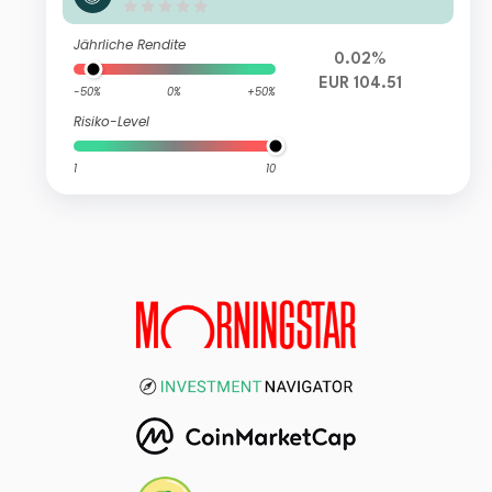
L HIGH YIELD EUR P01
Jährliche Rendite
0.02%
EUR 104.51
-50%
0%
+50%
Risiko-Level
1
10