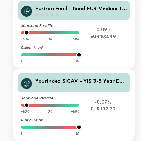
Eurizon Fund - Bond EUR Medium Te
rm LTE Class Unit CD EUR Income
Jährliche Rendite
-0.09%
EUR 102.49
-50%
0%
+50%
Risiko-Level
1
10
YourIndex SICAV - YIS 3-5 Year EM
U Government Bond ZD
Jährliche Rendite
-0.07%
EUR 102.72
-50%
0%
+50%
Risiko-Level
1
10