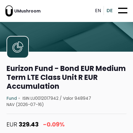
EN
DE
UMushroom
Eurizon Fund - Bond EUR Medium
Term LTE Class Unit R EUR
Accumulation
Fund
ISIN LU0012017942
/
Valor 948947
NAV (2026-07-16)
EUR
329.43
-0.09%