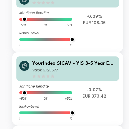
rm LTE Class Unit C EUR Accumulati
on
Jährliche Rendite
-0.09%
EUR 108.35
-50%
0%
+50%
Risiko-Level
1
10
YourIndex SICAV - YIS 3-5 Year EM
U Government Bond Z
Valor: 3725577
Jährliche Rendite
-0.07%
EUR 373.42
-50%
0%
+50%
Risiko-Level
1
10