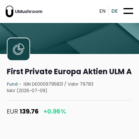
EN
DE
UMushroom
First Private Europa Aktien ULM A
Fund
ISIN DE0009795831
/
Valor 79783
NAV (2026-07-09)
EUR
139.76
+0.96%