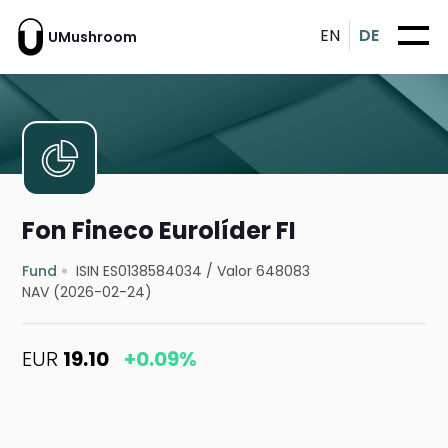
EN
DE
UMushroom
Fon Fineco Eurolíder FI
Fund
ISIN ES0138584034
/
Valor 648083
NAV (2026-02-24)
EUR
19.10
+0.09%