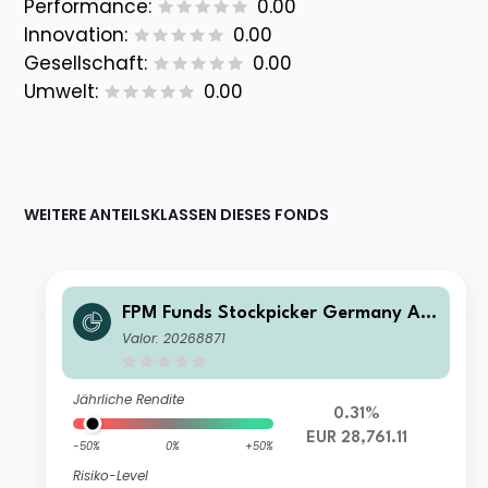
Performance:
0.00
Innovation:
0.00
Gesellschaft:
0.00
Umwelt:
0.00
WEITERE ANTEILSKLASSEN DIESES FONDS
FPM Funds Stockpicker Germany All
Cap I
Valor: 20268871
Jährliche Rendite
0.31%
EUR 28,761.11
-50%
0%
+50%
Risiko-Level