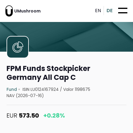
EN
DE
UMushroom
FPM Funds Stockpicker
Germany All Cap C
Fund
ISIN LU0124167924
/
Valor 1198675
NAV (2026-07-16)
EUR
573.50
+0.28%