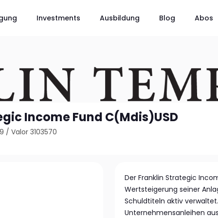
gung
Investments
Ausbildung
Blog
Abos
tegic Income Fund C(Mdis)USD
79
/
Valor 3103570
Der Franklin Strategic Inc
Wertsteigerung seiner Anlag
Schuldtiteln aktiv verwaltet
Unternehmensanleihen aus a