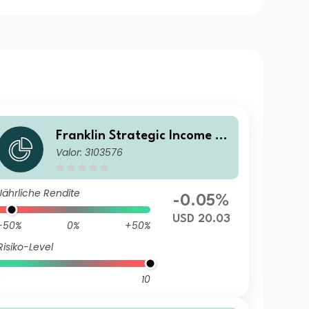
Franklin Strategic Income Fu
Valor: 3103576
nd I(acc)USD
Jährliche Rendite
-0.05%
USD 20.03
-50%
0%
+50%
Risiko-Level
10