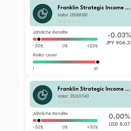
Franklin Strategic Income F
Valor: 13588381
nd A (Mdis) JPY-H1
Jährliche Rendite
-0.03
JPY 906.3
-50%
0%
+50%
Risiko-Level
1
10
Franklin Strategic Income F
Valor: 35001740
nd W(Mdis) USD
Jährliche Rendite
0.00%
USD 8.07
-50%
0%
+50%