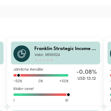
u
Franklin Strategic Income Fu
Valor: 11896924
nd N(acc)USD
Jährliche Rendite
-0.08%
USD 13.12
-50%
0%
+50%
Risiko-Level
1
10
1