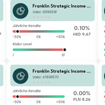
u
Franklin Strategic Income Fu
Valor: 12996518
nd A (Mdis- plus)HKD
Jährliche Rendite
%
0.10%
7
HKD 9.67
-50%
0%
+50%
Risiko-Level
1
10
1
u
Franklin Strategic Income Fu
Valor: 47838570
nd A(Qdis)PLN-H1
Jährliche Rendite
0.00%
PLN 8.26
-50%
0%
+50%