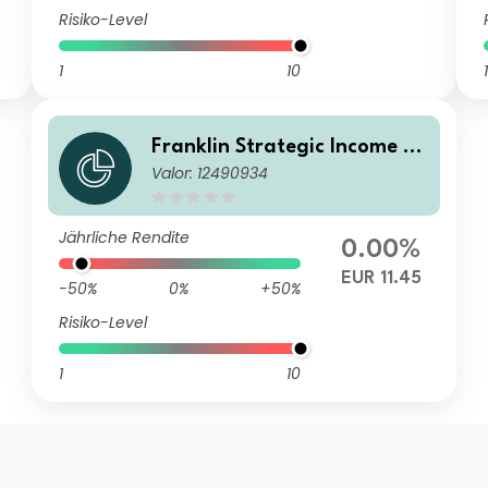
Risiko-Level
1
10
1
Franklin Strategic Income Fu
Valor: 12490934
nd A(acc)EUR-H1
Jährliche Rendite
0.00%
EUR 11.45
-50%
0%
+50%
Risiko-Level
1
10