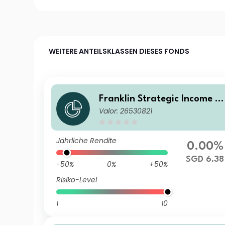
WEITERE ANTEILSKLASSEN DIESES FONDS
Franklin Strategic Income F
Valor: 26530821
nd A(Mdis)SGD-H1
Jährliche Rendite
0.00%
SGD 6.38
-50%
0%
+50%
Risiko-Level
1
10