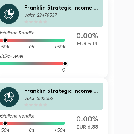
Franklin Strategic Income Fu
Valor: 23479537
nd N(Mdis)EUR-H1
Jährliche Rendite
0.00%
EUR 5.19
-50%
0%
+50%
Risiko-Level
10
Franklin Strategic Income Fu
Valor: 3103552
nd A(Mdis)EUR
Jährliche Rendite
0.00%
EUR 6.88
-50%
0%
+50%