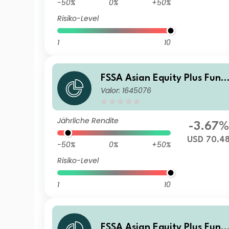
-50%
0%
+50%
Risiko-Level
1
10
FSSA Asian Equity Plus Fund
Valor: 1645076
Class I (Distributing) USD
Jährliche Rendite
-3.67%
USD 70.4
-50%
0%
+50%
Risiko-Level
1
10
FSSA Asian Equity Plus Fund