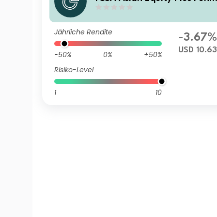
Class Z (Distributing) USD
Jährliche Rendite
-3.67%
USD 10.6
-50%
0%
+50%
Risiko-Level
1
10