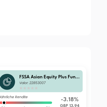
FSSA Asian Equity Plus Fund
Valor: 22853007
Class III (Accumulation) GBP
Jährliche Rendite
-3.18%
GBP 13.94