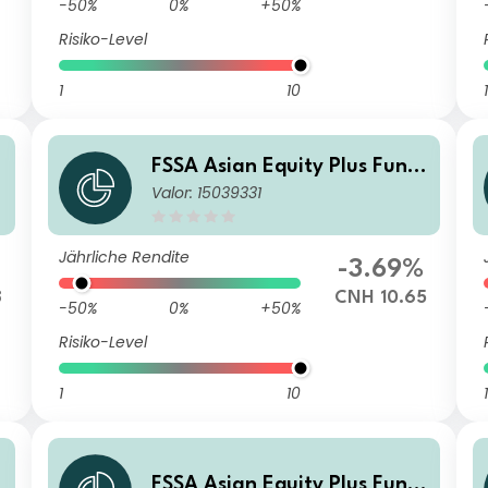
-50%
0%
+50%
Risiko-Level
1
10
1
FSSA Asian Equity Plus Fund
Valor: 15039331
Class I Hedged N (M Distribu
ting) RMB
Jährliche Rendite
-3.69%
8
CNH 10.65
-50%
0%
+50%
Risiko-Level
1
10
1
FSSA Asian Equity Plus Fund