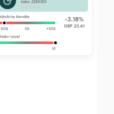
Valor: 22853011
Class III (Distributing) GBP
Jährliche Rendite
-3.18%
GBP 23.61
-50%
0%
+50%
Risiko-Level
10