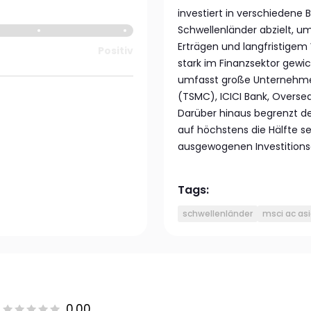
investiert in verschiedene 
Schwellenländer abzielt, 
Erträgen und langfristigem
Positiv
stark im Finanzsektor gewi
umfasst große Unternehme
(TSMC), ICICI Bank, Overs
Darüber hinaus begrenzt d
auf höchstens die Hälfte s
ausgewogenen Investitionsa
Tags:
schwellenländer
msci ac asi
0.00