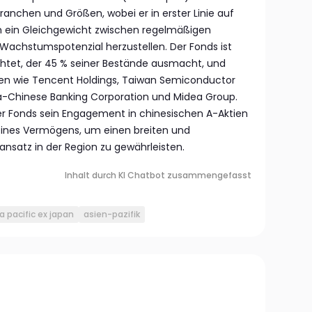
Branchen und Größen, wobei er in erster Linie auf
um ein Gleichgewicht zwischen regelmäßigen
 Wachstumspotenzial herzustellen. Der Fonds ist
chtet, der 45 % seiner Bestände ausmacht, und
n wie Tencent Holdings, Taiwan Semiconductor
ea-Chinese Banking Corporation und Midea Group.
er Fonds sein Engagement in chinesischen A-Aktien
eines Vermögens, um einen breiten und
nsatz in der Region zu gewährleisten.
Inhalt durch KI Chatbot zusammengefasst
a pacific ex japan
asien-pazifik