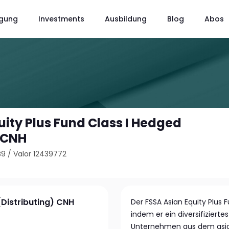
gung
Investments
Ausbildung
Blog
Abos
uity Plus Fund Class I Hedged
) CNH
B9
/
Valor 12439772
(Distributing) CNH
Der FSSA Asian Equity Plus 
indem er ein diversifiziert
Unternehmen aus dem asiat