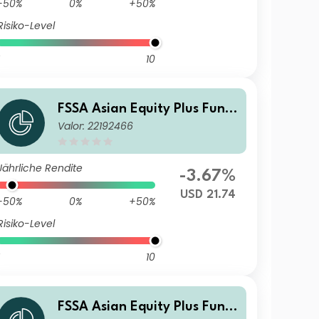
-50%
0%
+50%
Risiko-Level
10
FSSA Asian Equity Plus Fund
Valor: 22192466
Class III (Distributing) USD
Jährliche Rendite
-3.67%
USD 21.74
-50%
0%
+50%
Risiko-Level
10
FSSA Asian Equity Plus Fund