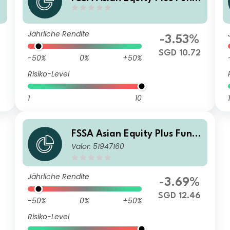
Class Z (Distributing) SGD
Jährliche Rendite
-3.53%
3
SGD 10.72
-50%
0%
+50%
Risiko-Level
1
10
1
FSSA Asian Equity Plus Fund
Valor: 51947160
Class I Hedged N (Accumulat
ion) SGD
Jährliche Rendite
-3.69%
SGD 12.46
-50%
0%
+50%
Risiko-Level