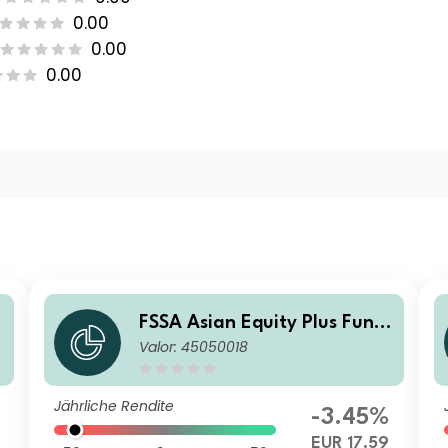
0.00
0.00
0.00
FSSA Asian Equity Plus Fund
Valor: 45050018
Class VI (Accumulation) EUR
Jährliche Rendite
-3.45%
4
EUR 17.59