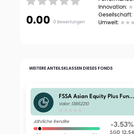
Innovation:
Gesellschaft:
0.00
0 Bewertungen
Umwelt:
WEITERE ANTEILSKLASSEN DIESES FONDS
FSSA Asian Equity Plus Fund
Valor: 13862210
Class III (Accumulation) SGD
Jährliche Rendite
-3.53%
SGD 12.5