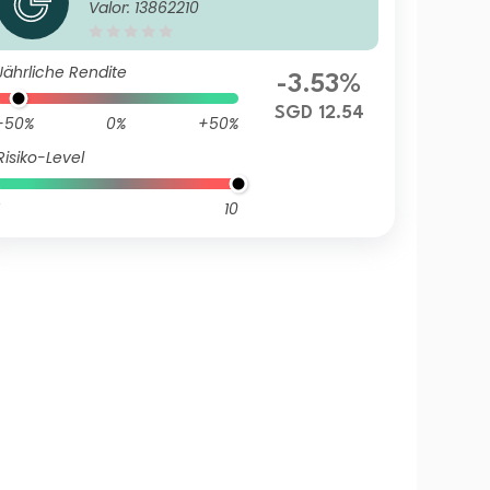
Valor: 13862210
Class III (Accumulation) SGD
Jährliche Rendite
-3.53%
SGD 12.54
-50%
0%
+50%
Risiko-Level
10