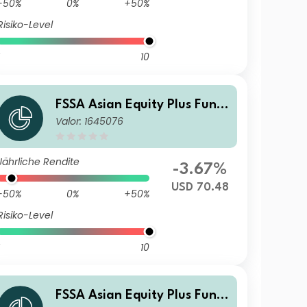
-50%
0%
+50%
Risiko-Level
10
FSSA Asian Equity Plus Fund
Valor: 1645076
Class I (Distributing) USD
Jährliche Rendite
-3.67%
USD 70.48
-50%
0%
+50%
Risiko-Level
10
FSSA Asian Equity Plus Fund