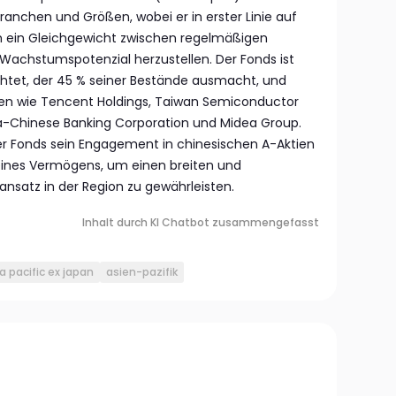
Branchen und Größen, wobei er in erster Linie auf
um ein Gleichgewicht zwischen regelmäßigen
 Wachstumspotenzial herzustellen. Der Fonds ist
chtet, der 45 % seiner Bestände ausmacht, und
n wie Tencent Holdings, Taiwan Semiconductor
ea-Chinese Banking Corporation und Midea Group.
er Fonds sein Engagement in chinesischen A-Aktien
eines Vermögens, um einen breiten und
nsatz in der Region zu gewährleisten.
Inhalt durch KI Chatbot zusammengefasst
a pacific ex japan
asien-pazifik