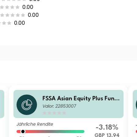
0.00
0.00
0.00
FSSA Asian Equity Plus Fund
Valor: 22853007
Class III (Accumulation) GBP
Jährliche Rendite
-3.18%
GBP 13.94