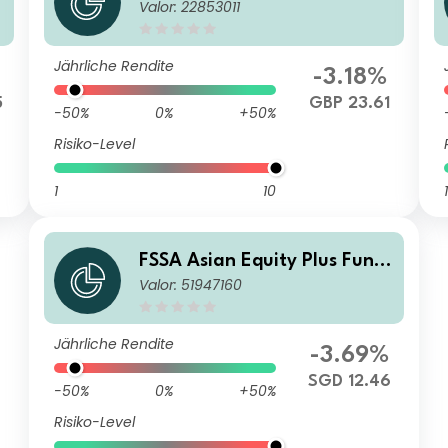
Valor: 22853011
Class III (Distributing) GBP
Jährliche Rendite
-3.18%
5
GBP 23.61
-50%
0%
+50%
Risiko-Level
1
10
1
FSSA Asian Equity Plus Fund
Valor: 51947160
Class I Hedged N (Accumulat
ion) SGD
Jährliche Rendite
-3.69%
SGD 12.46
-50%
0%
+50%
Risiko-Level