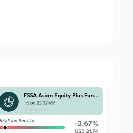
FSSA Asian Equity Plus Fund
Valor: 22192466
Class III (Distributing) USD
Jährliche Rendite
-3.67%
USD 21.74