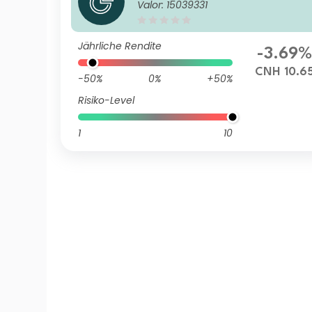
Valor: 15039331
Class I Hedged N (M Distribu
ting) RMB
Jährliche Rendite
-3.69%
CNH 10.6
-50%
0%
+50%
Risiko-Level
1
10