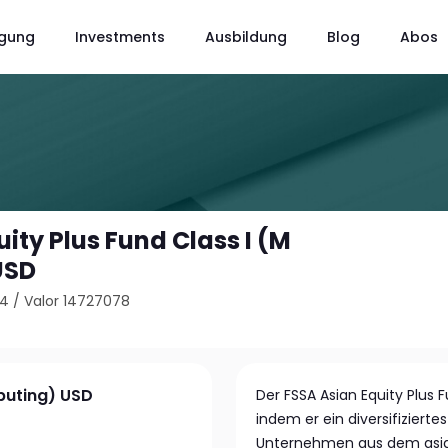
gung
Investments
Ausbildung
Blog
Abos
ity Plus Fund Class I (M
USD
V4
/
Valor 14727078
ibuting) USD
Der FSSA Asian Equity Plus 
indem er ein diversifiziert
Unternehmen aus dem asiat