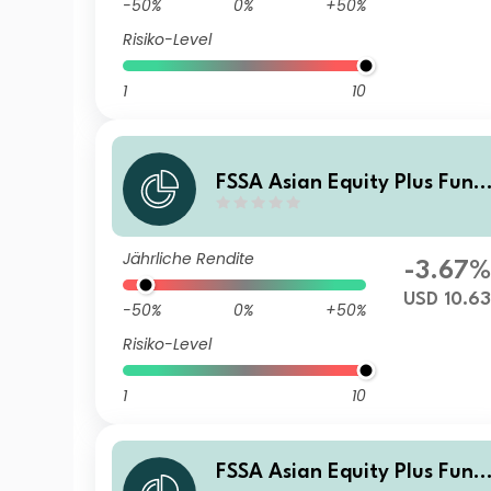
-50%
0%
+50%
Risiko-Level
1
10
FSSA Asian Equity Plus Fund
Class Z (Distributing) USD
Jährliche Rendite
-3.67%
USD 10.6
-50%
0%
+50%
Risiko-Level
1
10
FSSA Asian Equity Plus Fund