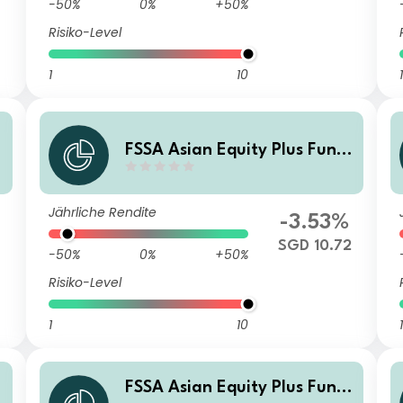
-50%
0%
+50%
Risiko-Level
1
10
1
FSSA Asian Equity Plus Fund
Class Z (Distributing) SGD
Jährliche Rendite
-3.53%
3
SGD 10.72
-50%
0%
+50%
Risiko-Level
1
10
1
FSSA Asian Equity Plus Fund