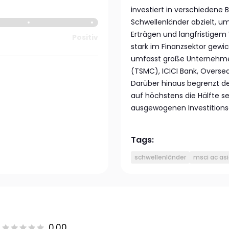
investiert in verschiedene 
Schwellenländer abzielt, 
Erträgen und langfristigem
Positiv
stark im Finanzsektor gewi
umfasst große Unternehme
(TSMC), ICICI Bank, Overs
Darüber hinaus begrenzt d
auf höchstens die Hälfte s
ausgewogenen Investitionsa
Tags:
schwellenländer
msci ac asi
0.00