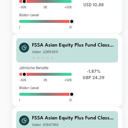
USD 10.88
-50%
0%
+50%
Risiko-Level
1
10
FSSA Asian Equity Plus Fund Class II
I (Distributing) GBP
Valor: 22853011
Jährliche Rendite
-1.87%
GBP 24.39
-50%
0%
+50%
Risiko-Level
1
10
FSSA Asian Equity Plus Fund Class I
Hedged N (Accumulation) SGD
Valor: 51947160