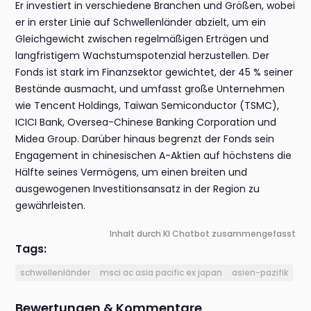
Er investiert in verschiedene Branchen und Größen, wobei
er in erster Linie auf Schwellenländer abzielt, um ein
Gleichgewicht zwischen regelmäßigen Erträgen und
langfristigem Wachstumspotenzial herzustellen. Der
Fonds ist stark im Finanzsektor gewichtet, der 45 % seiner
Bestände ausmacht, und umfasst große Unternehmen
wie Tencent Holdings, Taiwan Semiconductor (TSMC),
ICICI Bank, Oversea-Chinese Banking Corporation und
Midea Group. Darüber hinaus begrenzt der Fonds sein
Engagement in chinesischen A-Aktien auf höchstens die
Hälfte seines Vermögens, um einen breiten und
ausgewogenen Investitionsansatz in der Region zu
gewährleisten.
Inhalt durch KI Chatbot zusammengefasst
Tags:
schwellenländer
msci ac asia pacific ex japan
asien-pazifik
Bewertungen & Kommentare