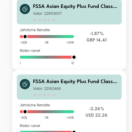
FSSA Asian Equity Plus Fund Class II
I (Accumulation) GBP
Valor: 22853007
Jährliche Rendite
-1.87%
GBP 14.41
-50%
0%
+50%
Risiko-Level
1
10
FSSA Asian Equity Plus Fund Class II
I (Distributing) USD
Valor: 22192466
Jährliche Rendite
-2.26%
USD 22.26
-50%
0%
+50%
Risiko-Level