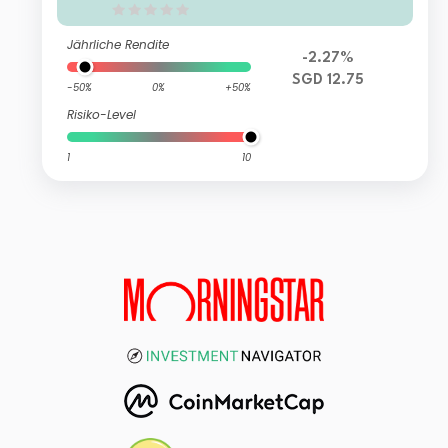
Jährliche Rendite
-2.27%
SGD 12.75
-50%
0%
+50%
Risiko-Level
1
10