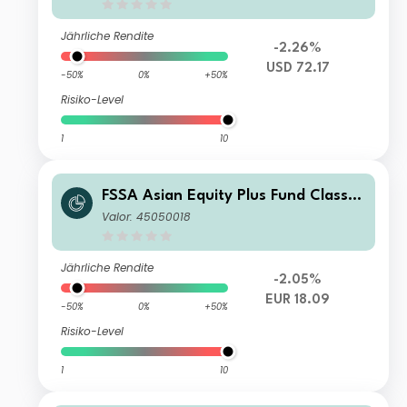
Jährliche Rendite
-2.26%
USD 72.17
-50%
0%
+50%
Risiko-Level
1
10
FSSA Asian Equity Plus Fund Class V
I (Accumulation) EUR
Valor: 45050018
Jährliche Rendite
-2.05%
EUR 18.09
-50%
0%
+50%
Risiko-Level
1
10