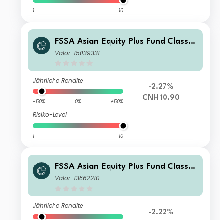
1
10
FSSA Asian Equity Plus Fund Class I
Hedged N (M Distributing) RMB
Valor: 15039331
Jährliche Rendite
-2.27%
CNH 10.90
-50%
0%
+50%
Risiko-Level
1
10
FSSA Asian Equity Plus Fund Class II
I (Accumulation) SGD
Valor: 13862210
Jährliche Rendite
-2.22%