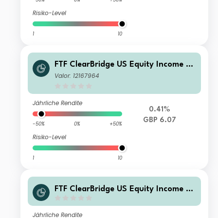
Risiko-Level
1
10
FTF ClearBridge US Equity Income Fu
nd W Accumulation
Valor: 12167964
Jährliche Rendite
0.41%
GBP 6.07
-50%
0%
+50%
Risiko-Level
1
10
FTF ClearBridge US Equity Income Fu
nd Class EB EUR Accumulation
Jährliche Rendite