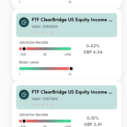
1
10
FTF ClearBridge US Equity Income Fu
nd W Income
Valor: 12164620
Jährliche Rendite
0.42%
GBP 4.54
-50%
0%
+50%
Risiko-Level
1
10
FTF ClearBridge US Equity Income Fu
nd W- H2 Income
Valor: 12167964
Jährliche Rendite
0.15%
GBP 3.41
-50%
0%
+50%