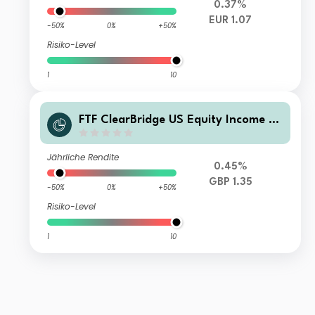
0.37%
EUR 1.07
-50%
0%
+50%
Risiko-Level
1
10
FTF ClearBridge US Equity Income Fu
nd S Acc GBP
Jährliche Rendite
0.45%
GBP 1.35
-50%
0%
+50%
Risiko-Level
1
10