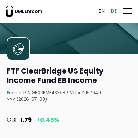
EN
DE
UMushroom
FTF ClearBridge US Equity
Income Fund EB Income
Fund
ISIN GB00BMF4SX98
/
Valor 12167940
NAV (2026-07-08)
GBP
1.79
+0.45%