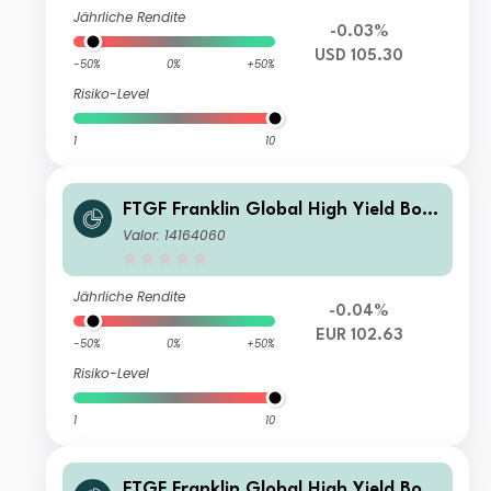
Jährliche Rendite
-0.03%
USD 105.30
-50%
0%
+50%
Risiko-Level
1
10
FTGF Franklin Global High Yield Bon
d Fund Premier Class Euro (Hedged)
Valor: 14164060
Distributing (M)
Jährliche Rendite
-0.04%
EUR 102.63
-50%
0%
+50%
Risiko-Level
1
10
FTGF Franklin Global High Yield Bon