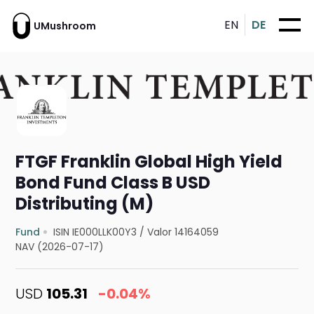
EN
DE
UMushroom
FTGF Franklin Global High Yield
Bond Fund Class B USD
Distributing (M)
Fund
ISIN IE000LLK00Y3
/
Valor 14164059
NAV (2026-07-17)
USD
105.31
-0.04%