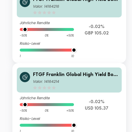
d Fund Premier Class GBP (Hedged)
Valor: 14164216
Distributing (M)
Jährliche Rendite
-0.02%
GBP 105.02
-50%
0%
+50%
Risiko-Level
1
10
FTGF Franklin Global High Yield Bon
d Fund Premier Class USD Distributin
Valor: 14164214
g (M)
Jährliche Rendite
-0.02%
USD 105.37
-50%
0%
+50%
Risiko-Level
1
10