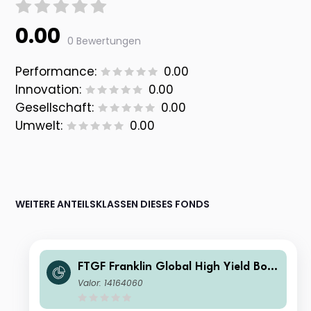
0.00
0 Bewertungen
Performance:
0.00
Innovation:
0.00
Gesellschaft:
0.00
Umwelt:
0.00
WEITERE ANTEILSKLASSEN DIESES FONDS
FTGF Franklin Global High Yield Bon
d Fund Class C USD Distributing (M)
Valor: 14164060