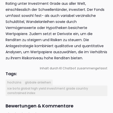
Rating unter Investment Grade aus aller Welt,
einschliesslich der Schwellenländer, investiert. Der Fonds
umfasst sowohl fest- als auch variabel verzinsliche
Schuldtitel, Wandelanleihen sowie durch
Vermögenswerte oder Hypotheken besicherte
Wertpapiere. Zudem setzt er Derivate ein, um die
Renditen zu steigern und Risiken zu steuern. Die
Anlagestrategie kombiniert qualitative und quantitative
Analysen, um Wertpapiere auszuwählen, die im Verhältnis
zu ihrem Risikoniveau hohe Renditen bieten.
Inhalt durch KI Chatbot zusammengefasst
Tags:
hochzins
globale anleihen
ice bofa global high yield investment grade country
constrained index
Bewertungen & Kommentare