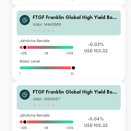
FTGF Franklin Global High Yield Bon
d Fund Class F USD Distributing (M)
Valor: 14443586
Jährliche Rendite
-0.03%
USD 103.32
-50%
0%
+50%
Risiko-Level
1
10
FTGF Franklin Global High Yield Bon
d Fund Class A USD Distirbuting (M)
Valor: 14164057
Jährliche Rendite
-0.04%
USD 105.32
-50%
0%
+50%