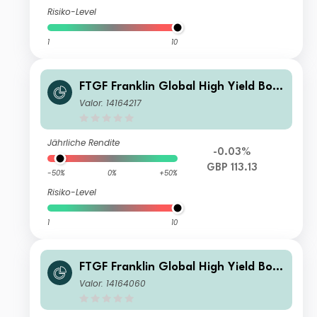
Risiko-Level
1
10
FTGF Franklin Global High Yield Bon
d Fund Premier Class GBP (Hedged)
Valor: 14164217
Accumulating
Jährliche Rendite
-0.03%
GBP 113.13
-50%
0%
+50%
Risiko-Level
1
10
FTGF Franklin Global High Yield Bon
d Fund Class P2 Euro (Hedged) Accu
Valor: 14164060
mulating