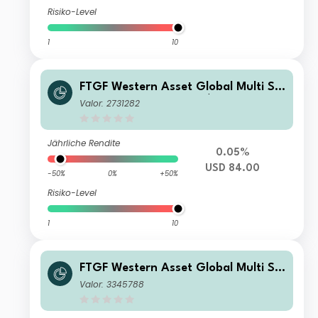
Risiko-Level
1
10
FTGF Western Asset Global Multi Str
ategy Fund Class X US$ Distributing
Valor: 2731282
(D)
Jährliche Rendite
0.05%
USD 84.00
-50%
0%
+50%
Risiko-Level
1
10
FTGF Western Asset Global Multi Str
ategy Fund Class A GBP Distributing
Valor: 3345788
(M) (Hedged)