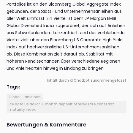
Portfolios ist an den Bloomberg Global Aggregate Index
gebunden, der Staats- und Unternehmensanleihen aus
aller Welt umfasst. Ein Viertel ist dem JP Morgan EMBI
Global Diversified Index zugeordnet, der sich auf Anleihen
aus Schwellenländern konzentriert, und das verbleibende
Viertel zielt über den Bloomberg US Corporate High Yield
Index auf hochverzinsliche US-Unternehmensanleihen
ab. Diese Kombination zielt darauf ab, Stabilität mit
höheren Renditechancen über verschiedene Regionen
und Anleihearten hinweg in Einklang zu bringen.
Inhalt durch KI Chatbot zusammengefasst
Tags:
Global
anleihen
ice bofa us dollar 3-month deposit offered rate constant
maturity index
Bewertungen & Kommentare