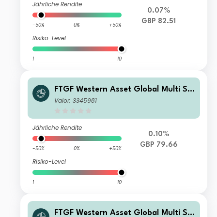
Jährliche Rendite
0.07%
GBP 82.51
-50%
0%
+50%
Risiko-Level
1
10
FTGF Western Asset Global Multi Str
ategy Fund Premier Class GBP Distri
Valor: 3345981
buting (M) (Hedged)
Jährliche Rendite
0.10%
GBP 79.66
-50%
0%
+50%
Risiko-Level
1
10
FTGF Western Asset Global Multi Str