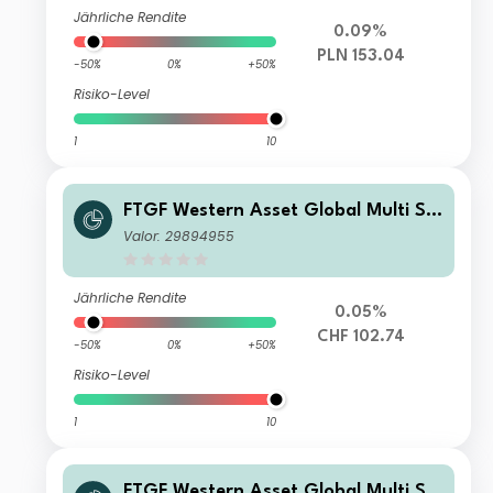
Jährliche Rendite
0.09%
PLN 153.04
-50%
0%
+50%
Risiko-Level
1
10
FTGF Western Asset Global Multi Str
ategy Fund Premier Class CHF Accu
Valor: 29894955
mulating (Hedged)
Jährliche Rendite
0.05%
CHF 102.74
-50%
0%
+50%
Risiko-Level
1
10
FTGF Western Asset Global Multi Str