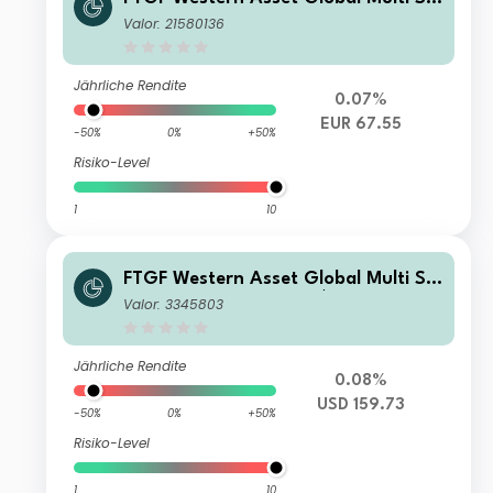
ategy Fund Class E Euro Distributing
Valor: 21580136
(M) (Hedged)
Jährliche Rendite
0.07%
EUR 67.55
-50%
0%
+50%
Risiko-Level
1
10
FTGF Western Asset Global Multi Str
ategy Fund Class C US$ Accumulatin
Valor: 3345803
g
Jährliche Rendite
0.08%
USD 159.73
-50%
0%
+50%
Risiko-Level
1
10