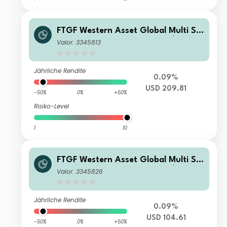
FTGF Western Asset Global Multi Str
ategy Fund Premier Class US$ Accu
Valor: 3345813
mulating
Jährliche Rendite
0.09%
USD 209.81
-50%
0%
+50%
Risiko-Level
1
10
FTGF Western Asset Global Multi Str
ategy Fund Premier Class US$ Distri
Valor: 3345826
buting (M)
Jährliche Rendite
0.09%
USD 104.61
-50%
0%
+50%