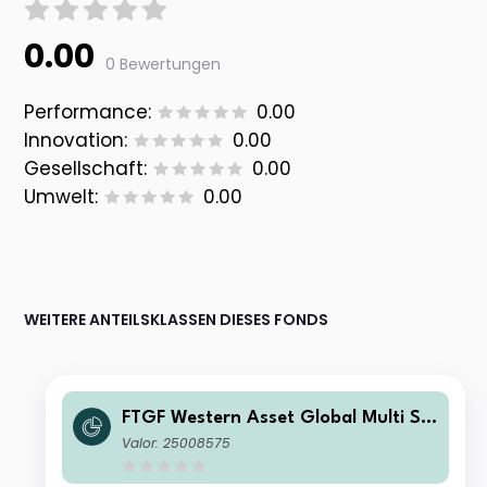
0.00
0 Bewertungen
Performance:
0.00
Innovation:
0.00
Gesellschaft:
0.00
Umwelt:
0.00
WEITERE ANTEILSKLASSEN DIESES FONDS
FTGF Western Asset Global Multi Str
ategy Fund Premier Class PLN Accu
Valor: 25008575
mulating (Hedged)