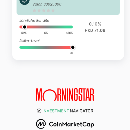
ategy Fund Class A HKD Distributing
Valor: 38025008
(M) Plus
Jährliche Rendite
0.10%
HKD 71.08
-50%
0%
+50%
Risiko-Level
1
10