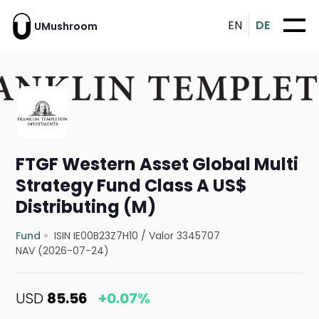
EN
DE
UMushroom
FTGF Western Asset Global Multi
Strategy Fund Class A US$
Distributing (M)
Fund
ISIN IE00B23Z7H10
/
Valor 3345707
NAV (2026-07-24)
USD
85.56
+0.07%