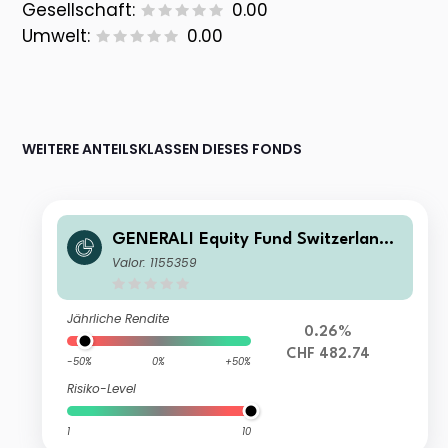
Gesellschaft:
0.00
Umwelt:
0.00
WEITERE ANTEILSKLASSEN DIESES FONDS
GENERALI Equity Fund Switzerland
A
Valor: 1155359
Jährliche Rendite
0.26%
CHF 482.74
-50%
0%
+50%
Risiko-Level
1
10