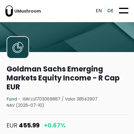
EN
DE
UMushroom
Goldman Sachs Emerging
Markets Equity Income - R Cap
EUR
Fund
ISIN LU1703069887
/
Valor 38542907
NAV (2026-07-10)
EUR
455.99
+0.67%