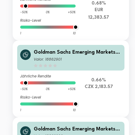
0.68%
EUR
-50%
0%
+50%
12,383.57
Risiko-Level
1
10
Goldman Sachs Emerging Markets E
quity Income - X Cap CZK (hedged i)
Valor: 18862901
Jährliche Rendite
0.66%
CZK 2,183.57
-50%
0%
+50%
Risiko-Level
1
10
Goldman Sachs Emerging Markets E