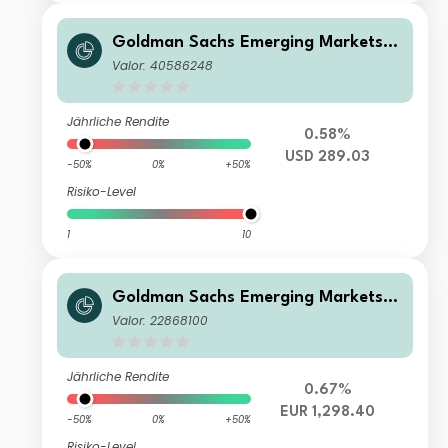
Goldman Sachs Emerging Markets E
quity Income - X Dis(M) USD
Valor: 40586248
Jährliche Rendite
0.58%
USD 289.03
-50%
0%
+50%
Risiko-Level
1
10
Goldman Sachs Emerging Markets E
quity Income - N Dis EUR
Valor: 22868100
Jährliche Rendite
0.67%
EUR 1,298.40
-50%
0%
+50%
Risiko-Level