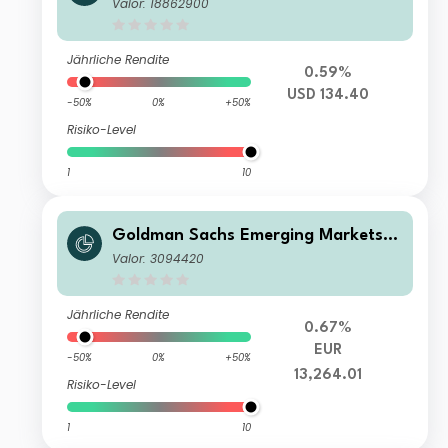
quity Income - I Cap USD
Valor: 18862900
Jährliche Rendite
0.59%
USD 134.40
-50%
0%
+50%
Risiko-Level
1
10
Goldman Sachs Emerging Markets E
quity Income - I Cap EUR
Valor: 3094420
Jährliche Rendite
0.67%
EUR
-50%
0%
+50%
13,264.01
Risiko-Level
1
10