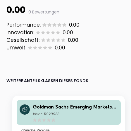
0.00
0 Bewertungen
Performance:
0.00
Innovation:
0.00
Gesellschaft:
0.00
Umwelt:
0.00
WEITERE ANTEILSKLASSEN DIESES FONDS
Goldman Sachs Emerging Markets E
quity Income - Z Cap EUR
Valor: 11929933
Jährliche Rendite