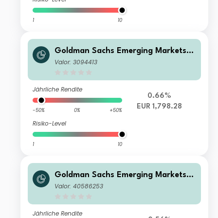
1
10
Goldman Sachs Emerging Markets E
quity Income - X Cap EUR
Valor: 3094413
Jährliche Rendite
0.66%
EUR 1,798.28
-50%
0%
+50%
Risiko-Level
1
10
Goldman Sachs Emerging Markets E
quity Income - Y Dis(M) USD
Valor: 40586253
Jährliche Rendite