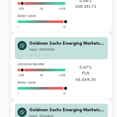
0.56%
USD 261.73
-50%
0%
+50%
Risiko-Level
1
10
Goldman Sachs Emerging Markets E
quity Income - I Cap PLN (hedged i)
Valor: 18862886
Jährliche Rendite
0.67%
PLN
-50%
0%
+50%
65,469.30
Risiko-Level
1
10
Goldman Sachs Emerging Markets E
quity Income - P Cap EUR
Valor: 3094404