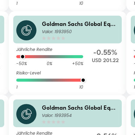
1
10
1
t
Goldman Sachs Global Equit
Valor: 1993950
y Income - P Dis(Q) USD
Jährliche Rendite
%
-0.55%
USD 201.22
-50%
0%
+50%
3
Risiko-Level
1
10
1
t
Goldman Sachs Global Equit
Valor: 1993954
y Income - X Cap USD
Jährliche Rendite