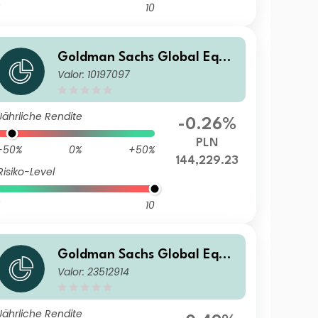
10
Goldman Sachs Global Equit
Valor: 10197097
y Income - I Cap PLN (hedge
d i)
Jährliche Rendite
-0.26%
PLN
-50%
0%
+50%
144,229.23
Risiko-Level
10
Goldman Sachs Global Equit
Valor: 23512914
y Income - Y Dis(M) AUD (hed
ged ii)
Jährliche Rendite