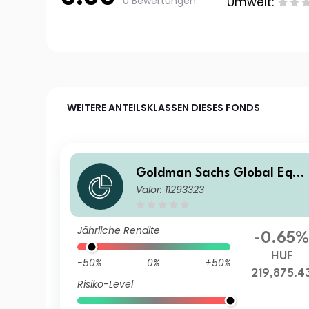
0 Bewertungen
Umwelt:
WEITERE ANTEILSKLASSEN DIESES FONDS
Goldman Sachs Global Equi
Valor: 11293323
y Income - X Cap HUF
Jährliche Rendite
-0.65
HUF
-50%
0%
+50%
219,875.4
Risiko-Level