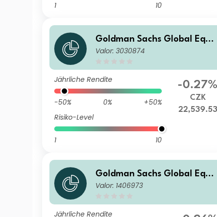
1
10
Goldman Sachs Global Equi
Valor: 3030874
y Income - X Cap CZK (hedg
ed i)
Jährliche Rendite
-0.27
CZK
-50%
0%
+50%
22,539.5
Risiko-Level
1
10
Goldman Sachs Global Equi
Valor: 1406973
y Income - P Cap EUR
Jährliche Rendite