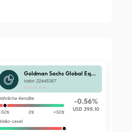
Goldman Sachs Global Equit
Valor: 22445367
y Income - X Dis(M) USD
Jährliche Rendite
-0.56%
USD 395.10
-50%
0%
+50%
Risiko-Level