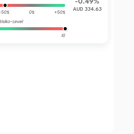
-0.49%
AUD 334.63
-50%
0%
+50%
Risiko-Level
10