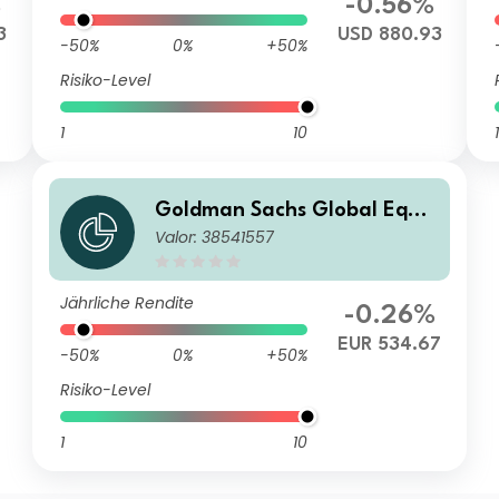
%
-0.56%
3
USD 880.93
-50%
0%
+50%
Risiko-Level
1
10
1
Goldman Sachs Global Equit
Valor: 38541557
y Income - R Cap EUR
Jährliche Rendite
-0.26%
EUR 534.67
-50%
0%
+50%
Risiko-Level
1
10