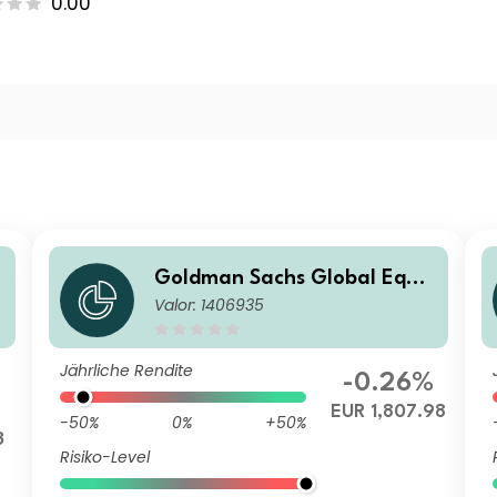
0.00
t
Goldman Sachs Global Equit
Valor: 1406935
y Income - P Dis EUR
Jährliche Rendite
%
-0.26%
EUR 1,807.98
-50%
0%
+50%
3
Risiko-Level