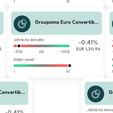
1
10
1
Groupama Euro Convertible
PC
Jährliche Rendite
-0.41%
5
EUR 1,311.96
-50%
0%
+50%
Risiko-Level
1
10
1
onvertible
G
O
Jährliche Rend