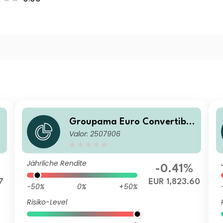
Groupama Euro Convertible
Valor: 2507906
ZC
Jährliche Rendite
-0.41%
7
EUR 1,823.60
-50%
0%
+50%
Risiko-Level