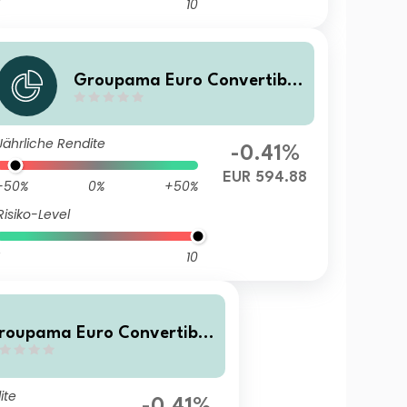
10
Groupama Euro Convertible
RC
Jährliche Rendite
-0.41%
EUR 594.88
-50%
0%
+50%
Risiko-Level
10
roupama Euro Convertible
SC
ite