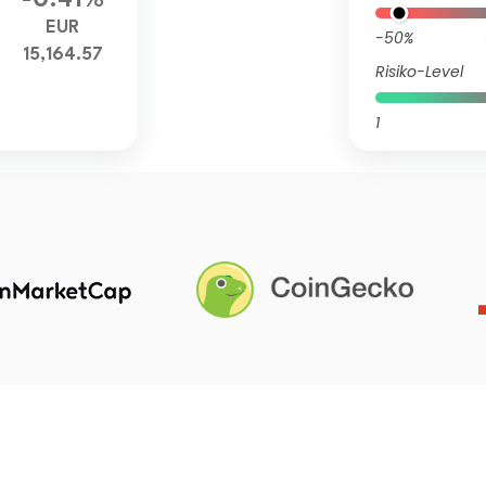
-0.41%
EUR
-50%
15,164.57
Risiko-Level
1