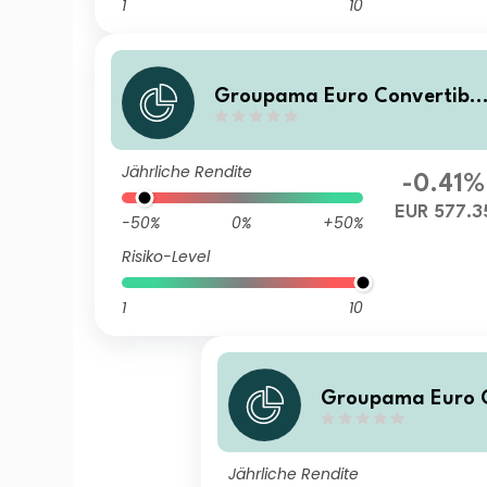
1
10
Groupama Euro Convertible
RD
Jährliche Rendite
-0.41%
EUR 577.3
-50%
0%
+50%
Risiko-Level
1
10
Groupama Euro C
GA
Jährliche Rendite