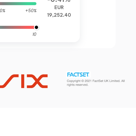
-0.41%
EUR
0%
+50%
19,252.40
10