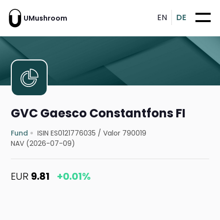
EN
DE
UMushroom
GVC Gaesco Constantfons FI
Fund
ISIN ES0121776035
/
Valor 790019
NAV (2026-07-09)
EUR
9.81
+0.01%