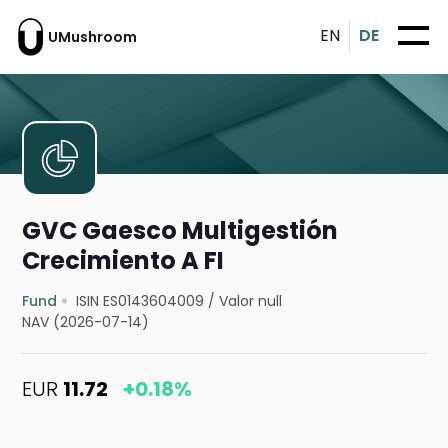
EN
DE
UMushroom
GVC Gaesco Multigestión
Crecimiento A FI
Fund
ISIN ES0143604009
/
Valor null
NAV (2026-07-14)
EUR
11.72
+0.18%