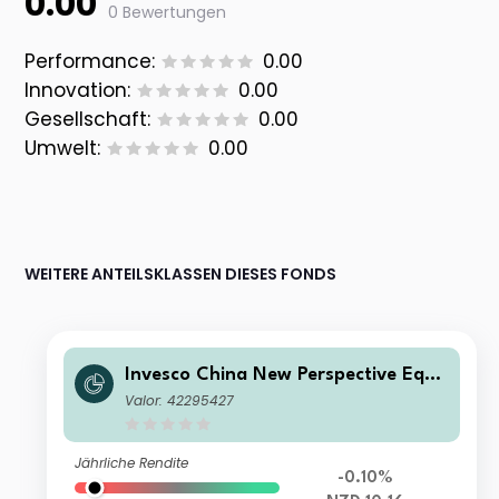
0.00
0 Bewertungen
Performance:
0.00
Innovation:
0.00
Gesellschaft:
0.00
Umwelt:
0.00
WEITERE ANTEILSKLASSEN DIESES FONDS
Invesco China New Perspective Equit
y Fund A (NZD Hedged) Accumulatio
Valor: 42295427
n NZD
Jährliche Rendite
-0.10%