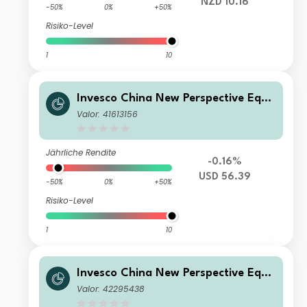
NZD 10.16
-50%
0%
+50%
Risiko-Level
1
10
Invesco China New Perspective Equit
y Fund A Annual Distribution USD
Valor: 41613156
Jährliche Rendite
-0.16%
USD 56.39
-50%
0%
+50%
Risiko-Level
1
10
Invesco China New Perspective Equit
y Fund Z Annual Distribution USD
Valor: 42295438