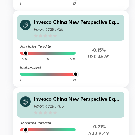
1
10
Invesco China New Perspective Equit
y Fund B Annual Distribution USD
Valor: 42295429
Jährliche Rendite
-0.15%
USD 45.91
-50%
0%
+50%
Risiko-Level
1
10
Invesco China New Perspective Equit
y Fund A (AUD Hedged) Accumulatio
Valor: 42295405
n AUD
Jährliche Rendite
-0.21%
AUD 9.49