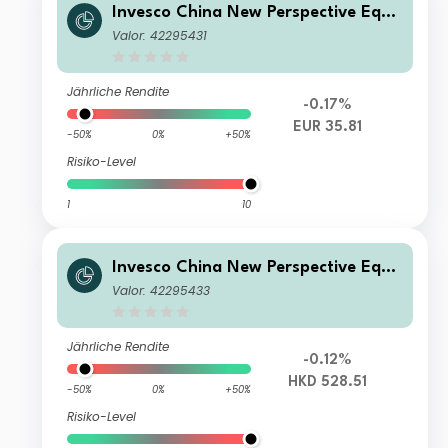
Invesco China New Perspective Equit
y Fund C (EUR Hedged) Accumulatio
Valor: 42295431
n EUR
Jährliche Rendite
-0.17%
EUR 35.81
-50%
0%
+50%
Risiko-Level
1
10
Invesco China New Perspective Equit
y Fund C Accumulation HKD
Valor: 42295433
Jährliche Rendite
-0.12%
HKD 528.51
-50%
0%
+50%
Risiko-Level