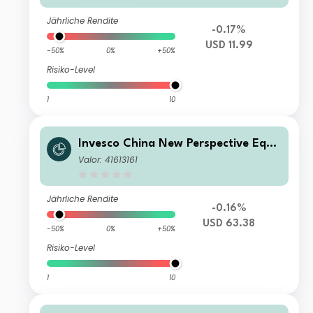
Jährliche Rendite
-0.17%
USD 11.99
-50%
0%
+50%
Risiko-Level
1
10
Invesco China New Perspective Equit
y Fund C Annual Distribution USD
Valor: 41613161
Jährliche Rendite
-0.16%
USD 63.38
-50%
0%
+50%
Risiko-Level
1
10