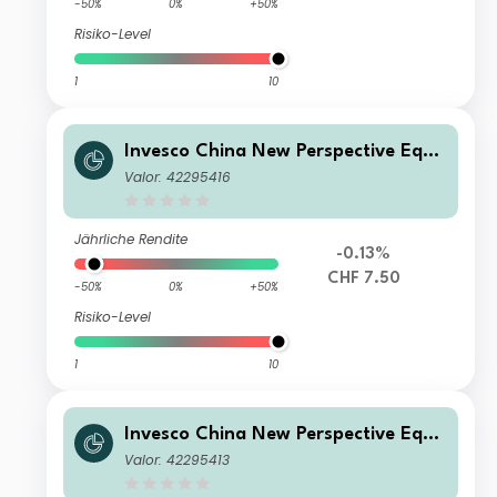
-50%
0%
+50%
Risiko-Level
1
10
Invesco China New Perspective Equit
y Fund A (CHF Hedged) Accumulatio
Valor: 42295416
n CHF
Jährliche Rendite
-0.13%
CHF 7.50
-50%
0%
+50%
Risiko-Level
1
10
Invesco China New Perspective Equit
y Fund A (CAD Hedged) Accumulatio
Valor: 42295413
n CAD