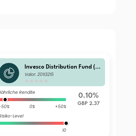
Invesco Distribution Fund (U
Valor: 20113215
K) Z (Inc)
Jährliche Rendite
0.10%
GBP 2.37
-50%
0%
+50%
Risiko-Level
10