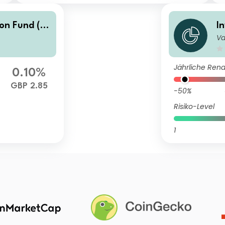
ion Fund (U
I
Va
)
K)
Jährliche Rend
0.10%
GBP 2.85
-50%
Risiko-Level
1