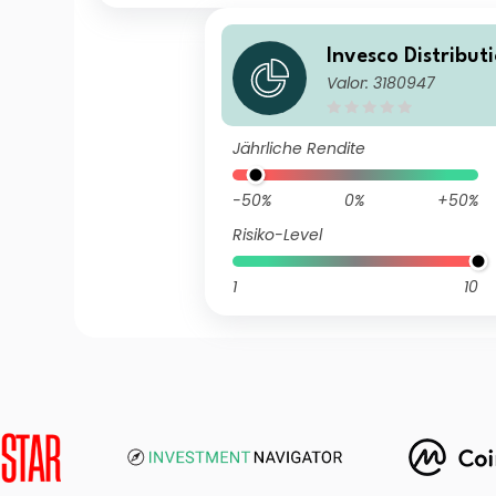
Invesco Distribut
Valor: 3180947
K) (No Trail) (Acc
Jährliche Rendite
-50%
0%
+50%
Risiko-Level
1
10