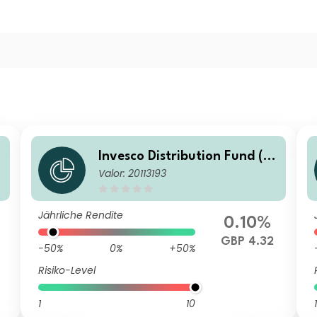
Invesco Distribution Fund (U
Valor: 20113193
K) Z (Acc)
Jährliche Rendite
0.10%
GBP 4.32
-50%
0%
+50%
Risiko-Level
1
10
1