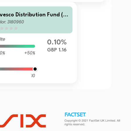
nvesco Distribution Fund (U
lor: 3180960
 (No Trail) (Inc)
ite
0.10%
GBP 1.16
0%
+50%
10