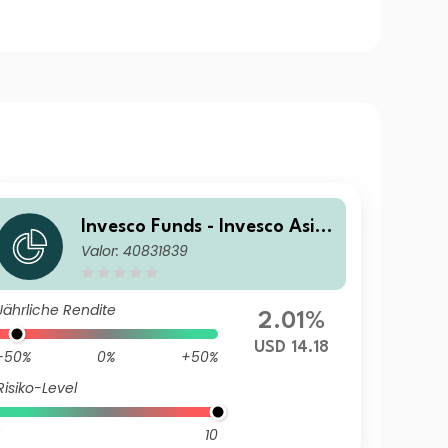
Invesco Funds - Invesco Asia
Valor: 40831839
Opportunities Equity Fund Z
Annual Distribution USD
Jährliche Rendite
2.01%
USD 14.18
-50%
0%
+50%
Risiko-Level
10