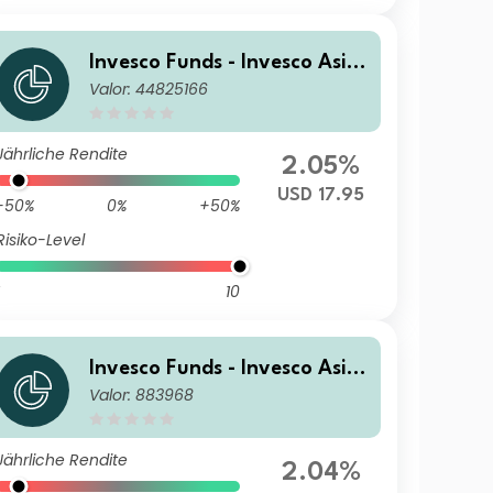
Invesco Funds - Invesco Asia
Valor: 44825166
Opportunities Equity Fund S
(Accumulation) USD
Jährliche Rendite
2.05%
USD 17.95
-50%
0%
+50%
Risiko-Level
10
Invesco Funds - Invesco Asia
Valor: 883968
Opportunities Equity Fund C
Accumulation USD
Jährliche Rendite
2.04%