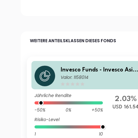
WEITERE ANTEILSKLASSEN DIESES FONDS
Invesco Funds - Invesco Asia
Valor: 1158014
Opportunities Equity Fund B
Accumulation USD
Jährliche Rendite
2.03%
USD 161.5
-50%
0%
+50%
Risiko-Level
1
10