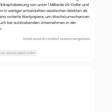
kapitalisierung von unter 1 Milliarde US-Dollar und
n in weniger entwickelten asiatischen Märkten ab.
 China notierte Wertpapiere, um Wachstumschancen
 auch bei aufstrebenden Unternehmen in der
n.
Inhalt durch KI Chatbot zusammengefasst
 ac asia ex japan index