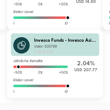
USD 14.50
-50%
0%
+50%
Risiko-Level
1
10
1
Invesco Funds - Invesco Asia
Valor: 633798
Opportunities Equity Fund A
Accumulation USD
Jährliche Rendite
2.04%
USD 207.77
-50%
0%
+50%
Risiko-Level
1
10