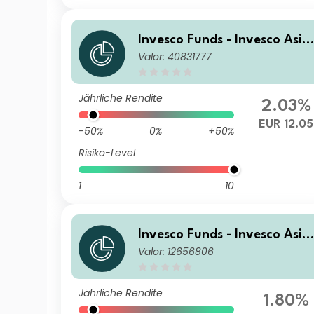
Invesco Funds - Invesco Asia
Valor: 40831777
Opportunities Equity Fund C
(EUR Hedged) Accumulation
EUR
Jährliche Rendite
2.03%
EUR 12.05
-50%
0%
+50%
Risiko-Level
1
10
Invesco Funds - Invesco Asia
Valor: 12656806
Opportunities Equity Fund A
Accumulation EUR
Jährliche Rendite
1.80%