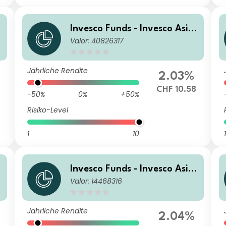
Invesco Funds - Invesco Asia
Valor: 40826317
Opportunities Equity Fund A
(CHF Hedged) Accumulation
CHF
Jährliche Rendite
2.03%
CHF 10.58
-50%
0%
+50%
Risiko-Level
1
10
1
Invesco Funds - Invesco Asia
Valor: 14468316
Opportunities Equity Fund Z
semi-annual distribution US
D
Jährliche Rendite
2.04%