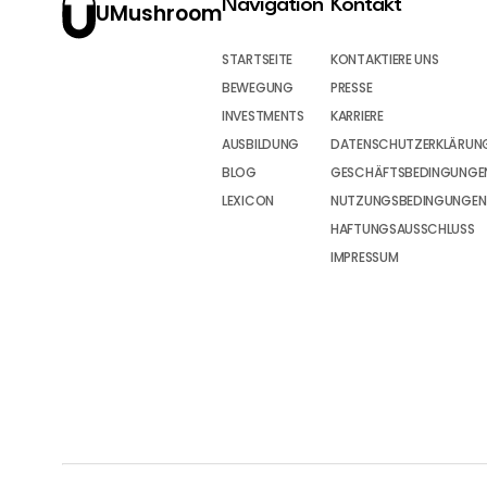
Navigation
Kontakt
UMushroom
STARTSEITE
KONTAKTIERE UNS
BEWEGUNG
PRESSE
INVESTMENTS
KARRIERE
AUSBILDUNG
DATENSCHUTZERKLÄRUN
BLOG
GESCHÄFTSBEDINGUNGEN
LEXICON
NUTZUNGSBEDINGUNGEN
HAFTUNGSAUSSCHLUSS
IMPRESSUM