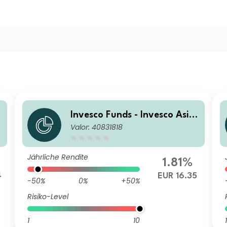
Invesco Funds - Invesco Asia
Valor: 40831818
Opportunities Equity Fund Z
Accumulation EUR
Jährliche Rendite
1.81%
4
EUR 16.35
-50%
0%
+50%
Risiko-Level
1
10
1