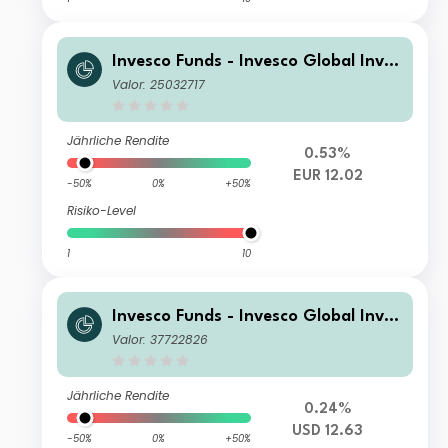
Invesco Funds - Invesco Global Inves
tment Grade Corporate Bond Fund
Valor: 25032717
A Annual Distribution EUR
Jährliche Rendite
0.53%
EUR 12.02
-50%
0%
+50%
Risiko-Level
1
10
Invesco Funds - Invesco Global Inves
tment Grade Corporate Bond Fund
Valor: 37722826
Z Accumulation USD
Jährliche Rendite
0.24%
USD 12.63
-50%
0%
+50%