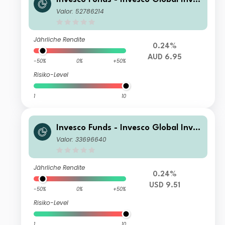
tment Grade Corporate Bond Fund
Valor: 52786214
E (AUD Hedged)-MD1
Jährliche Rendite
0.24%
AUD 6.95
-50%
0%
+50%
Risiko-Level
1
10
Invesco Funds - Invesco Global Inves
tment Grade Corporate Bond Fund
Valor: 33696640
C Quarterly Distribution USD
Jährliche Rendite
0.24%
USD 9.51
-50%
0%
+50%
Risiko-Level
1
10