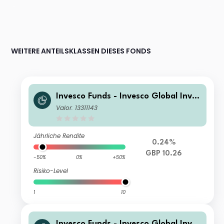
WEITERE ANTEILSKLASSEN DIESES FONDS
Invesco Funds - Invesco Global Inves
tment Grade Corporate Bond Fund I
Valor: 13311143
(GBP Hedged) MD-Gross
Jährliche Rendite
0.24%
GBP 10.26
-50%
0%
+50%
Risiko-Level
1
10
Invesco Funds - Invesco Global Inves