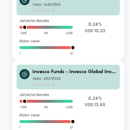
tment Grade Corporate Bond Fund
Valor: 14467869
Z annual distribution USD
Jährliche Rendite
0.24%
USD 10.22
-50%
0%
+50%
Risiko-Level
1
10
Invesco Funds - Invesco Global Inves
tment Grade Corporate Bond Fund
Valor: 28378334
A (USD)-Accumulation
Jährliche Rendite
0.24%
USD 13.50
-50%
0%
+50%
Risiko-Level
1
10