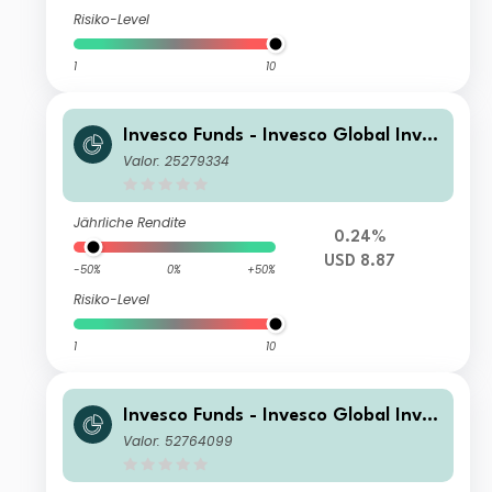
Risiko-Level
1
10
Invesco Funds - Invesco Global Inves
tment Grade Corporate Bond Fund
Valor: 25279334
A Monthly Distribution-Gross USD
Jährliche Rendite
0.24%
USD 8.87
-50%
0%
+50%
Risiko-Level
1
10
Invesco Funds - Invesco Global Inves
tment Grade Corporate Bond Fund
Valor: 52764099
E (USD)-MD1