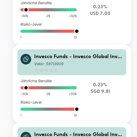
Jährliche Rendite
0.23%
USD 7.00
-50%
0%
+50%
Risiko-Level
1
10
Invesco Funds - Invesco Global Inves
tment Grade Corporate Bond Fund
Valor: 56713909
S (SGD Hedged)-Acc
Jährliche Rendite
0.23%
SGD 9.81
-50%
0%
+50%
Risiko-Level
1
10
Invesco Funds - Invesco Global Inves