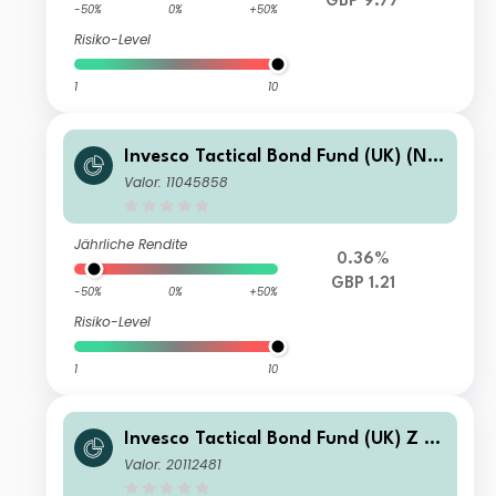
GBP 9.77
-50%
0%
+50%
Risiko-Level
1
10
Invesco Tactical Bond Fund (UK) (No
Trail) (Inc)
Valor: 11045858
Jährliche Rendite
0.36%
GBP 1.21
-50%
0%
+50%
Risiko-Level
1
10
Invesco Tactical Bond Fund (UK) Z (A
cc)
Valor: 20112481