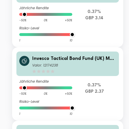
Jährliche Rendite
0.37%
GBP 3.14
-50%
0%
+50%
Risiko-Level
1
10
Invesco Tactical Bond Fund (UK) M
(Acc)
Valor: 12174238
Jährliche Rendite
0.37%
GBP 2.37
-50%
0%
+50%
Risiko-Level
1
10