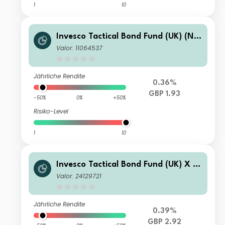
1
10
Invesco Tactical Bond Fund (UK) (No
Trail) (Acc)
Valor: 11064537
Jährliche Rendite
0.36%
GBP 1.93
-50%
0%
+50%
Risiko-Level
1
10
Invesco Tactical Bond Fund (UK) X (A
cc)
Valor: 24129721
Jährliche Rendite
0.39%
GBP 2.92