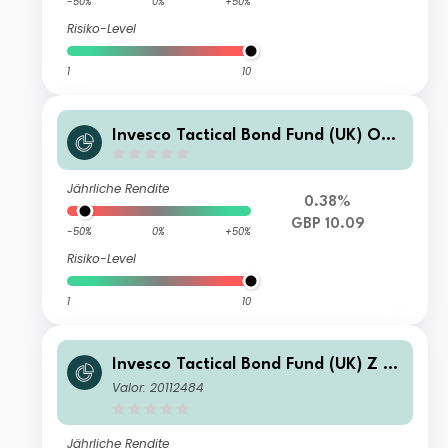
-50%
0%
+50%
Risiko-Level
1
10
Invesco Tactical Bond Fund (UK) O
(Acc)
Jährliche Rendite
0.38%
GBP 10.09
-50%
0%
+50%
Risiko-Level
1
10
Invesco Tactical Bond Fund (UK) Z (I
nc)
Valor: 20112484
Jährliche Rendite