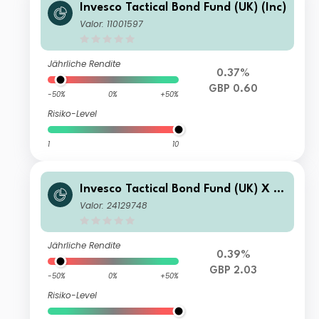
Invesco Tactical Bond Fund (UK) (Inc)
Valor: 11001597
Jährliche Rendite
0.37%
GBP 0.60
-50%
0%
+50%
Risiko-Level
1
10
Invesco Tactical Bond Fund (UK) X (I
nc)
Valor: 24129748
Jährliche Rendite
0.39%
GBP 2.03
-50%
0%
+50%
Risiko-Level